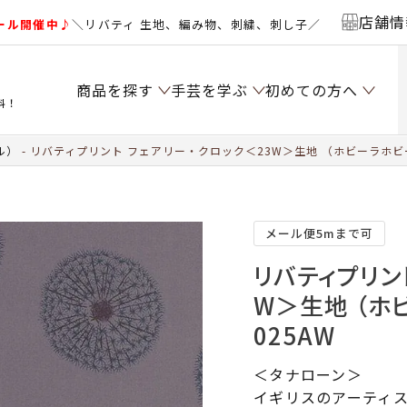
店舗情
ール開催中♪
＼リバティ 生地、編み物、刺繍、刺し子／
商品を探す
手芸を学ぶ
初めての方へ
料！
ル）
リバティプリント フェアリー・クロック＜23W＞生地 （ホビーラホビー
メール便5mまで可
リバティプリン
W＞生地 （ホ
025AW
＜タナローン＞
イギリスのアーティスト「