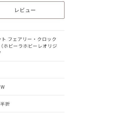
レビュー
ント フェアリー・クロック
 （ホビーラホビーレオリジ
W
3W
幅 半折