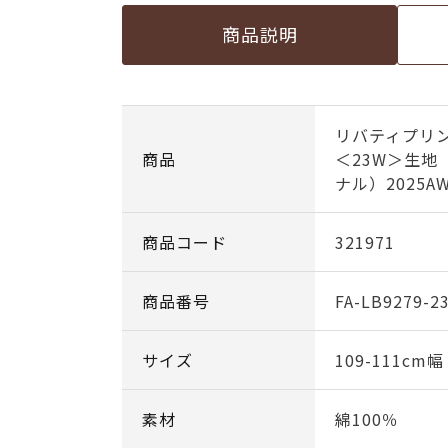
商品説明
リバティプリ
商品
＜23W＞生地
ナル）2025A
商品コード
321971
商品番号
FA-LB9279-2
サイズ
109-111cm
素材
綿100％