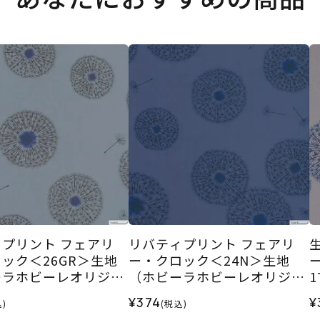
プリント フェアリ
リバティプリント フェアリ
ック＜26GR＞生地
ー・クロック＜24N＞生地
ーラホビーレオリジナ
（ホビーラホビーレオリジナ
5AW
ル）2025AW
＜
¥374
¥
)
(税込)