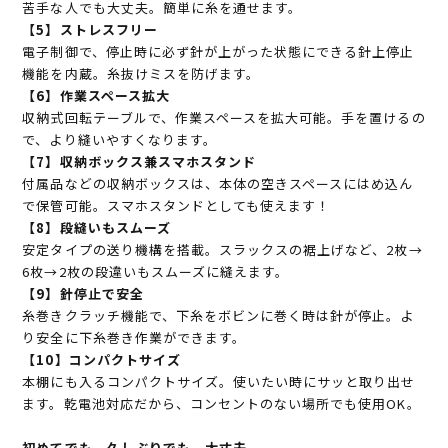
苦手な人でも大丈夫。簡単に糸を通せます。
【5】ストレスフリー
電子制御で、停止時に必ず針が上がった状態にできる針上停止
機能を内蔵。糸抜けミスを防げます。
【6】作業スペース拡大
収納式回転テーブルで、作業スペースを拡大可能。手を置けるの
で、より縫いやすくなります。
【7】収納ボックス兼スマホスタンド
付属品などの収納ボックスは、本体の空きスペースにはめ込ん
で保管可能。スマホスタンドとしても使えます！
【8】段縫いもスムーズ
安定タイプの送り機構を搭載。スラックスの裾上げなど、2枚→
6枚→2枚の段違いもスムーズに縫えます。
【9】針停止で安全
糸巻きクラッチ機能で、下糸をボビンに巻く時は針が停止。よ
り安全に下糸巻き作業ができます。
【10】コンパクトサイズ
本棚にも入るコンパクトサイズ。使いたい時にサッと取り出せ
ます。乾電池対応だから、コンセントのない場所でも使用OK。
初めてでも、久しぶりでも、大丈夫。