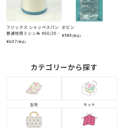
フジックス シャッペスパン
ボビン
普通地用ミシン糸 #60/200
¥385
(税込)
m col.403＜キナリ＞
¥407
(税込)
カテゴリーから探す
生地
キット