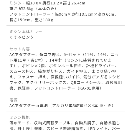
ミシン：幅30.0×奥行13.2×高さ26.4cm
重さ 約2.6kg（本体のみ）
フットコントローラー：幅9cm×奥行13.5cm×高さ6cm、
長さ150cm、重さ180ｇ
ミシン本体カラー
くすみピンク
セット内容
ACアダプター、糸コマ押え、針セット（11号、14号、ニッ
ト用11号・各1本）、14号針（ミシンに装備されていま
す）、ボビン×2個、ボタンホール押え、針板ドライバー、
スムース押え、縁かがり押え、ガイド押え、まつり縫い押
え、ファスナー押え、直線縫いガイド、気分がアガるレシピ
ブック、アクセサリーボックス、QRコードシール、取扱説明
書、保証書、フットコントローラー（KA-01専用）
電源
ACアダプターor電池（アルカリ単3乾電池×4本 ※別売）
ミシン機能
薄布モード、収納式回転テーブル、自動糸調子、自動糸通し
器、針上停止機能、スピード無段階調節、LEDライト、水平