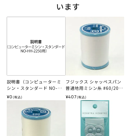
います
説明書（コンピューターミ
フジックス シャッペスパン
シン・スタンダード NO-HH
普通地用ミシン糸 #60/200
-2250用）
m col.401＜白＞
¥0
¥407
(税込)
(税込)