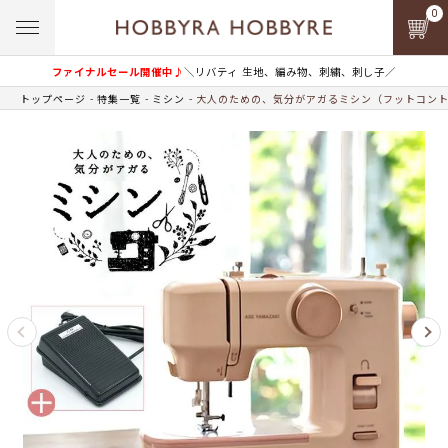
0
ファイナルセール開催中♪
＼リバティ 生地、編み物、刺繍、刺し子／
トップページ
特集一覧
ミシン
大人のための、気分がアガるミシン（フットコン