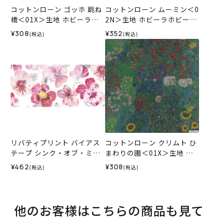
コットンローン ゴッホ 跳ね
コットンローン ムーミン＜0
橋＜01X＞生地 ホビーラホ
2N＞生地 ホビーラホビーレ
ビーレデザインコレクショ
デザインコレクション
¥308
¥352
(税込)
(税込)
ン
リバティプリント バイアス
コットンローン クリムト ひ
テープ シンク・オブ・ミー
まわりの園＜01X＞生地 ホ
＜15P＞
ビーラホビーレデザインコ
¥462
¥308
(税込)
(税込)
レクション
他のお客様はこちらの商品も見て