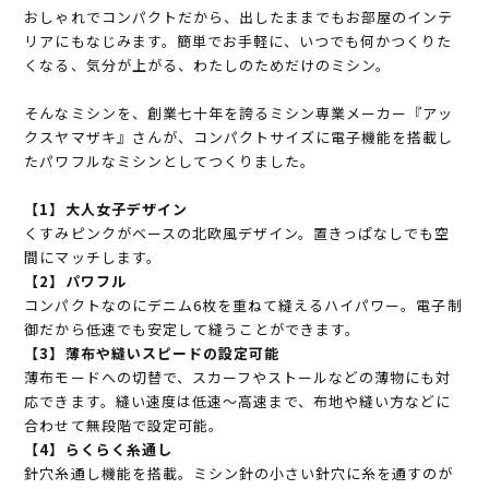
おしゃれでコンパクトだから、出したままでもお部屋のインテ
リアにもなじみます。簡単でお手軽に、いつでも何かつくりた
くなる、気分が上がる、わたしのためだけのミシン。
そんなミシンを、創業七十年を誇るミシン専業メーカー『アッ
クスヤマザキ』さんが、コンパクトサイズに電子機能を搭載し
たパワフルなミシンとしてつくりました。
【1】大人女子デザイン
くすみピンクがベースの北欧風デザイン。置きっぱなしでも空
間にマッチします。
【2】パワフル
コンパクトなのにデニム6枚を重ねて縫えるハイパワー。電子制
御だから低速でも安定して縫うことができます。
【3】薄布や縫いスピードの設定可能
薄布モードへの切替で、スカーフやストールなどの薄物にも対
応できます。縫い速度は低速～高速まで、布地や縫い方などに
合わせて無段階で設定可能。
【4】らくらく糸通し
針穴糸通し機能を搭載。ミシン針の小さい針穴に糸を通すのが