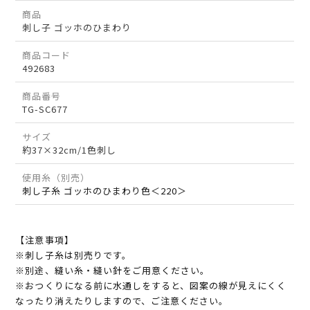
商品
刺し子 ゴッホのひまわり
商品コード
492683
商品番号
TG-SC677
サイズ
約37×32cm/1色刺し
使用糸（別売）
刺し子糸 ゴッホのひまわり色＜220＞
【注意事項】
※刺し子糸は別売りです。
※別途、縫い糸・縫い針をご用意ください。
※おつくりになる前に水通しをすると、図案の線が見えにくく
なったり消えたりしますので、ご注意ください。