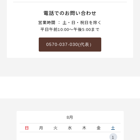
電話でのお問い合わせ
営業時間 ： 土・日・祝日を除く
平日午前10:00～午後5:00まで
0570-037-030(代表）
8月
土
日
月
火
水
木
金
土
5
1