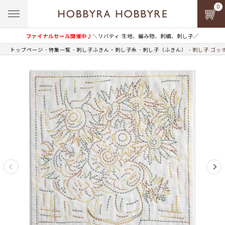
0
ファイナルセール開催中♪
＼リバティ 生地、編み物、刺繍、刺し子／
トップページ
特集一覧
刺し子ふきん・刺し子糸
刺し子（ふきん）
刺し子 ゴッ