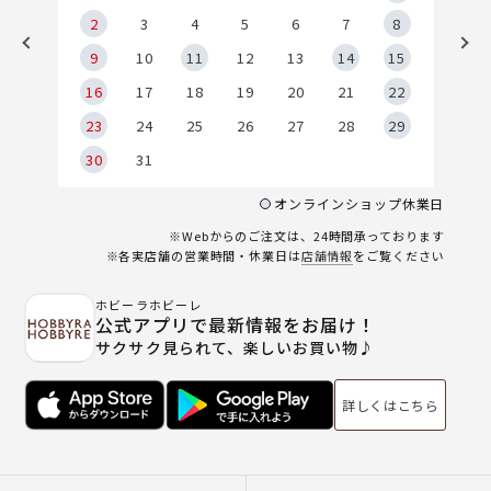
2
2
3
4
5
6
7
8
9
9
10
11
12
13
14
15
6
16
17
18
19
20
21
22
23
24
25
26
27
28
29
30
31
オンラインショップ休業日
※Webからのご注文は、24時間承っております
※各実店舗の営業時間・休業日は
店舗情報
をご覧ください
ホビーラホビーレ
公式アプリで最新情報をお届け！
サクサク見られて、楽しいお買い物♪
詳しくはこちら