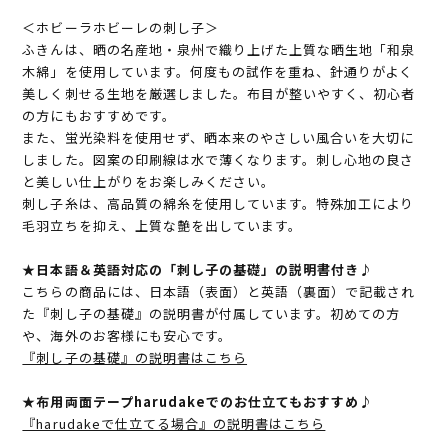
＜ホビーラホビーレの刺し子＞
ふきんは、晒の名産地・泉州で織り上げた上質な晒生地「和泉
木綿」を使用しています。何度もの試作を重ね、針通りがよく
美しく刺せる生地を厳選しました。布目が整いやすく、初心者
の方にもおすすめです。
また、蛍光染料を使用せず、晒本来のやさしい風合いを大切に
しました。図案の印刷線は水で薄くなります。刺し心地の良さ
と美しい仕上がりをお楽しみください。
刺し子糸は、高品質の綿糸を使用しています。特殊加工により
毛羽立ちを抑え、上質な艶を出しています。
★日本語＆英語対応の「刺し子の基礎」の説明書付き♪
こちらの商品には、日本語（表面）と英語（裏面）で記載され
た『刺し子の基礎』の説明書が付属しています。初めての方
や、海外のお客様にも安心です。
『刺し子の基礎』の説明書はこちら
★布用両面テープharudakeでのお仕立てもおすすめ♪
『harudakeで仕立てる場合』の説明書はこちら