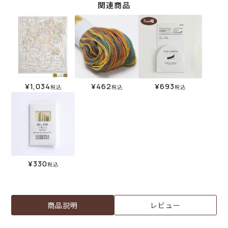
関連商品
¥
1,034
¥
462
¥
693
税込
税込
税込
¥
330
税込
商品説明
レビュー