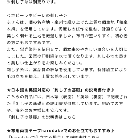
※刺し子糸は別売りです。
＜ホビーラホビーレの刺し子＞
ふきんは、晒の名産地・泉州で織り上げた上質な晒生地「和泉
木綿」を使用しています。何度もの試作を重ね、針通りがよく
美しく刺せる生地を厳選しました。布目が整いやすく、初心者
の方にもおすすめです。
また、蛍光染料を使用せず、晒本来のやさしい風合いを大切に
しました。図案の印刷線は水で薄くなります。刺し心地の良さ
と美しい仕上がりをお楽しみください。
刺し子糸は、高品質の綿糸を使用しています。特殊加工により
毛羽立ちを抑え、上質な艶を出しています。
★日本語＆英語対応の「刺し子の基礎」の説明書付き♪
こちらの商品には、日本語（表面）と英語（裏面）で記載され
た『刺し子の基礎』の説明書が付属しています。初めての方
や、海外のお客様にも安心です。
『刺し子の基礎』の説明書はこちら
★布用両面テープharudakeでのお仕立てもおすすめ♪
『harudakeで仕立てる場合』の説明書はこちら