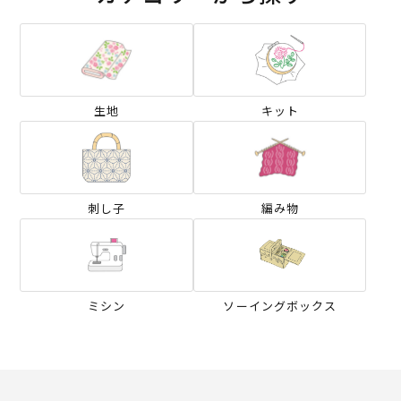
生地
キット
刺し子
編み物
ミシン
ソーイングボックス