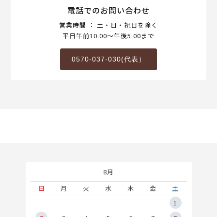
電話でのお問い合わせ
営業時間 ： 土・日・祝日を除く
平日午前10:00～午後5:00まで
0570-037-030(代表）
8月
土
日
月
火
水
木
金
土
5
1