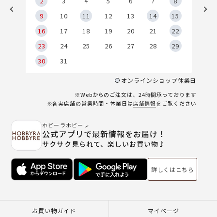
2
2
3
4
5
6
7
8
9
9
10
11
12
13
14
15
6
16
17
18
19
20
21
22
23
24
25
26
27
28
29
30
31
オンラインショップ休業日
※Webからのご注文は、24時間承っております
※各実店舗の営業時間・休業日は
店舗情報
をご覧ください
ホビーラホビーレ
公式アプリで最新情報をお届け！
サクサク見られて、楽しいお買い物♪
詳しくはこちら
お買い物ガイド
マイページ