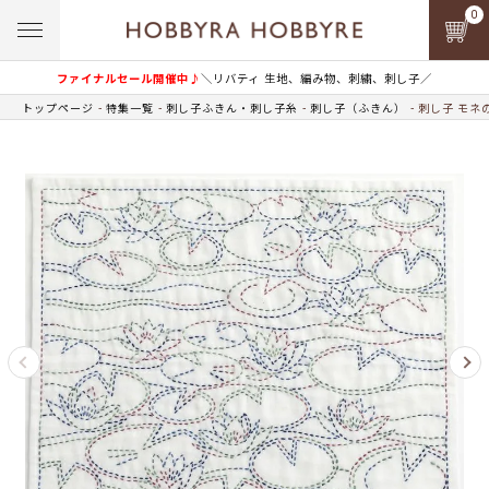
0
ファイナルセール開催中♪
＼リバティ 生地、編み物、刺繍、刺し子／
トップページ
特集一覧
刺し子ふきん・刺し子糸
刺し子（ふきん）
刺し子 モネ