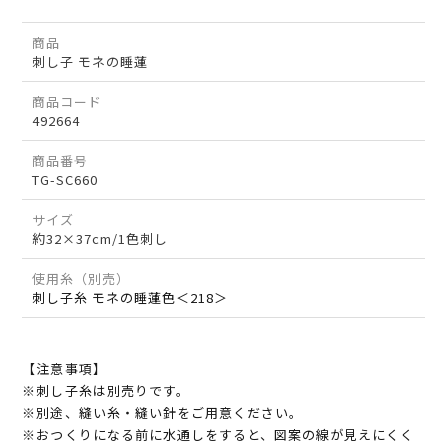
商品
刺し子 モネの睡蓮
商品コード
492664
商品番号
TG-SC660
サイズ
約32×37cm/1色刺し
使用糸（別売）
刺し子糸 モネの睡蓮色＜218＞
【注意事項】
※刺し子糸は別売りです。
※別途、縫い糸・縫い針をご用意ください。
※おつくりになる前に水通しをすると、図案の線が見えにくく