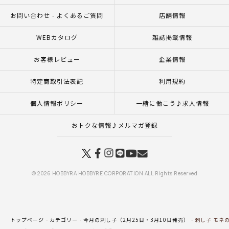
お問い合わせ - よくあるご質問
店舗情報
WEBカタログ
雑誌掲載情報
お客様レビュー
企業情報
特定商取引法表記
利用規約
個人情報ポリシー
一緒に働こう♪求人情報
おトクな情報♪メルマガ登録
© 2026 HOBBYRA HOBBYRE CORPORATION ALL Rights Reserved
トップページ
カテゴリー
今月の刺し子（2月25日・3月10日発売）
刺し子 モネ