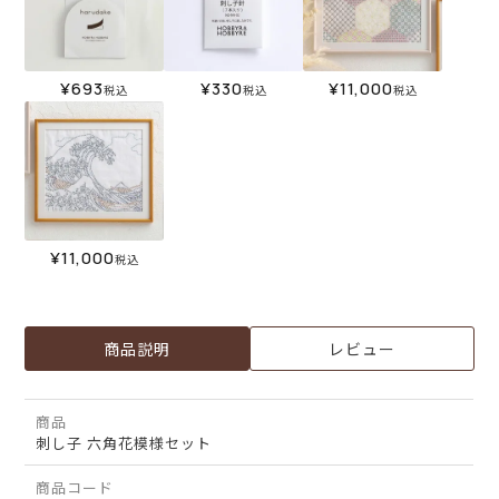
¥
693
¥
330
¥
11,000
税込
税込
税込
¥
11,000
税込
商品説明
レビュー
商品
刺し子 六角花模様セット
商品コード