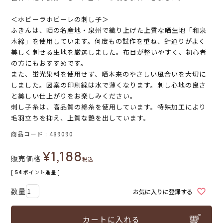
＜ホビーラホビーレの刺し子＞
ふきんは、晒の名産地・泉州で織り上げた上質な晒生地「和泉
木綿」を使用しています。何度もの試作を重ね、針通りがよく
美しく刺せる生地を厳選しました。布目が整いやすく、初心者
の方にもおすすめです。
また、蛍光染料を使用せず、晒本来のやさしい風合いを大切に
しました。図案の印刷線は水で薄くなります。刺し心地の良さ
と美しい仕上がりをお楽しみください。
刺し子糸は、高品質の綿糸を使用しています。特殊加工により
毛羽立ちを抑え、上質な艶を出しています。
商品コード
489090
¥
1,188
販売価格
税込
[
54
ポイント進呈 ]
お気に入りに登録する
カートに入れる