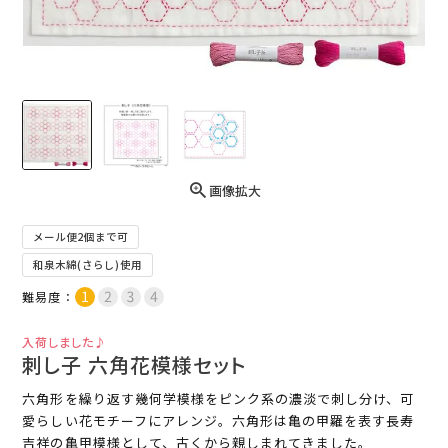
画像拡大
メール便2個まで可
和泉木綿(さらし)使用
難易度：
入荷しました♪
刺し子 六角花模様セット
六角形を繰り返す幾何学模様をピンク系の濃淡で刺し分け、可
愛らしい花モチーフにアレンジ。六角形は亀の甲羅を表す長寿
吉祥の亀甲模様として、古くから親しまれてきました。