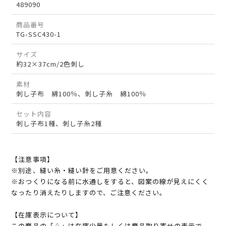
489090
商品番号
TG-SSC430-1
サイズ
約32×37cm/2色刺し
素材
刺し子布 綿100％、刺し子糸 綿100％
セット内容
刺し子布1種、刺し子糸2種
【注意事項】
※別途、縫い糸・縫い針をご用意ください。
※おつくりになる前に水通しをすると、図案の線が見えにくく
なったり消えたりしますので、ご注意ください。
【在庫表示について】
この商品の「△」は在庫少量もしくは商品取り寄せの表示で