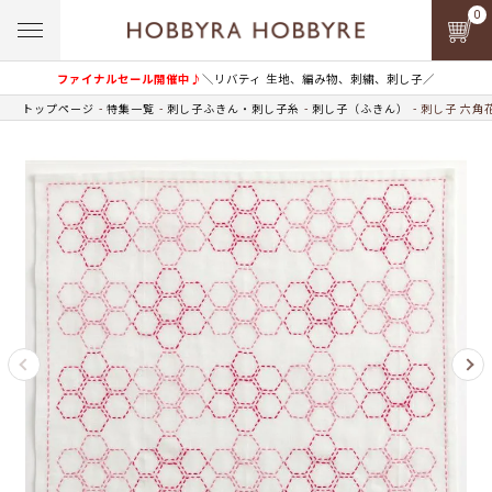
0
ファイナルセール開催中♪
＼リバティ 生地、編み物、刺繍、刺し子／
トップページ
特集一覧
刺し子ふきん・刺し子糸
刺し子（ふきん）
刺し子 六角