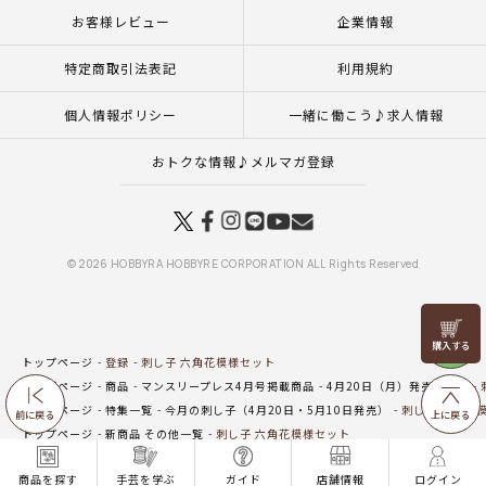
お客様レビュー
企業情報
特定商取引法表記
利用規約
個人情報ポリシー
一緒に働こう♪求人情報
おトクな情報♪メルマガ登録
© 2026 HOBBYRA HOBBYRE CORPORATION ALL Rights Reserved
リリヤン
フェア
トップページ
登録
刺し子 六角花模様セット
トップページ
商品
マンスリープレス4月号掲載商品
4月20日（月）発売の商品
トップページ
特集一覧
今月の刺し子（4月20日・5月10日発売）
刺し子 六角花
前に戻る
上に戻る
トップページ
新商品 その他一覧
刺し子 六角花模様セット
トップページ
特集一覧
買ったその日からチクチク楽しむホビーラホビーレの刺し
商品を探す
手芸を学ぶ
ガイド
店舗情報
ログイン
トップページ
特集一覧
刺し子ふきん・刺し子糸
刺し子（ふきん）
伝統柄の刺