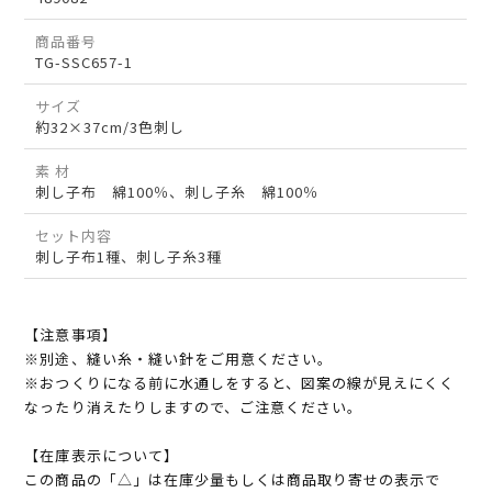
商品番号
TG-SSC657-1
サイズ
約32×37cm/3色刺し
素 材
刺し子布 綿100％、刺し子糸 綿100％
セット内容
刺し子布1種、刺し子糸3種
【注意事項】
※別途、縫い糸・縫い針をご用意ください。
※おつくりになる前に水通しをすると、図案の線が見えにくく
なったり消えたりしますので、ご注意ください。
【在庫表示について】
この商品の「△」は在庫少量もしくは商品取り寄せの表示で