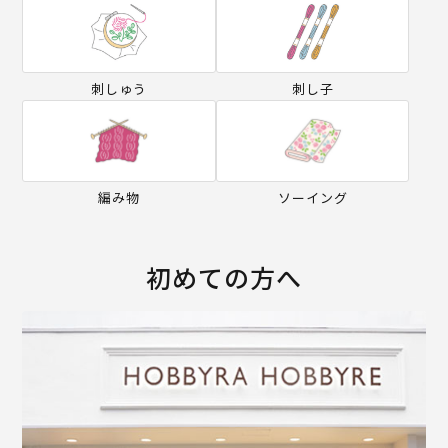
刺しゅう
刺し子
編み物
ソーイング
初めての方へ