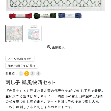
画像拡大
メール便2個まで可
和泉木綿(さらし)使用
難易度：
刺し子 凱風快晴セット
『赤富士』とも呼ばれる北斎の代表作を3色の刺し子糸で表現。
空に広がる雲はぼかしネイビー、画面下の富士山の麓は伝統柄
の松皮菱で刺し埋めます。アートを刺し子の技法で楽しんで。
こちらは刺し子布と刺し子糸のセットです。