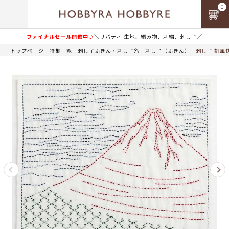
0
ファイナルセール開催中♪
＼リバティ 生地、編み物、刺繍、刺し子／
トップページ
特集一覧
刺し子ふきん・刺し子糸
刺し子（ふきん）
刺し子 凱風