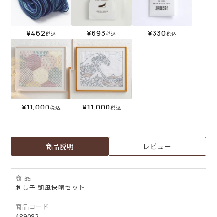
¥
462
¥
693
¥
330
税込
税込
税込
¥
11,000
¥
11,000
税込
税込
商品説明
レビュー
商 品
刺し子 凱風快晴セット
商品コード
489082