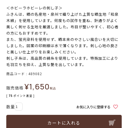
＜ホビーラホビーレの刺し子＞
ふきんは、晒の名産地・泉州で織り上げた上質な晒生地「和泉
木綿」を使用しています。何度もの試作を重ね、針通りがよく
美しく刺せる生地を厳選しました。布目が整いやすく、初心者
の方にもおすすめです。
また、蛍光染料を使用せず、晒本来のやさしい風合いを大切に
しました。図案の印刷線は水で薄くなります。刺し心地の良さ
と美しい仕上がりをお楽しみください。
刺し子糸は、高品質の綿糸を使用しています。特殊加工により
毛羽立ちを抑え、上質な艶を出しています。
商品コード
489082
¥
1,650
販売価格
税込
[
75
ポイント進呈 ]
お気に入りに登録する
カートに入れる