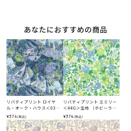
あなたにおすすめの商品
リバティプリント ロイヤ
リバティプリント エミリー
ル・オーク・ハウス＜03B
＜44G＞生地 （ホビーラホ
＞生地 （ホビーラホビーレ
ビーレオリジナル）2025SS
¥374
¥374
(税込)
(税込)
オリジナル）2026SS