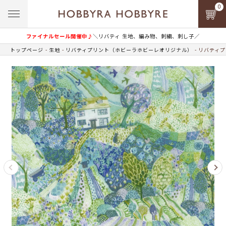
0
ファイナルセール開催中♪
＼リバティ 生地、編み物、刺繍、刺し子／
トップページ
生地
リバティプリント（ホビーラホビーレオリジナル）
リバティプ