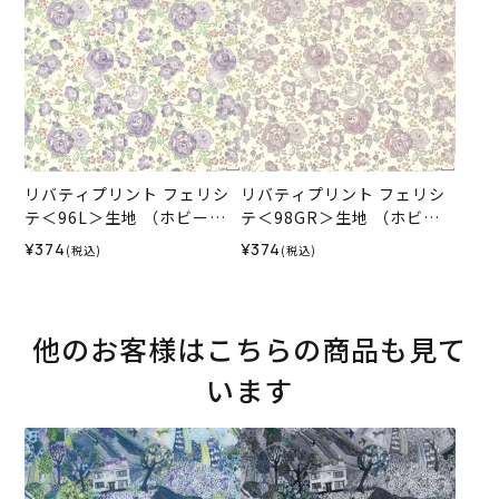
リバティプリント フェリシ
リバティプリント フェリシ
テ＜96L＞生地 （ホビーラ
テ＜98GR＞生地 （ホビー
ホビーレオリジナル）2026
ラホビーレオリジナル）202
¥374
¥374
(税込)
(税込)
SS
6SS
他のお客様はこちらの商品も見て
います