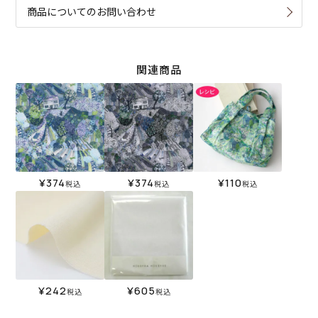
商品についてのお問い合わせ
関連商品
¥
374
¥
374
¥
110
税込
税込
税込
¥
242
¥
605
税込
税込