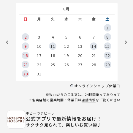
8月
土
日
月
火
水
木
金
土
5
1
2
2
3
4
5
6
7
8
9
9
10
11
12
13
14
15
6
16
17
18
19
20
21
22
23
24
25
26
27
28
29
30
31
オンラインショップ休業日
※Webからのご注文は、24時間承っております
※各実店舗の営業時間・休業日は
店舗情報
をご覧ください
ホビーラホビーレ
公式アプリで最新情報をお届け！
サクサク見られて、楽しいお買い物♪