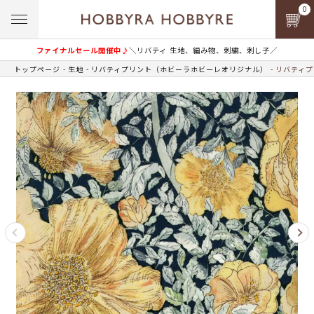
0
ファイナルセール開催中♪
＼リバティ 生地、編み物、刺繍、刺し子／
トップページ
生地
リバティプリント（ホビーラホビーレオリジナル）
リバティプ