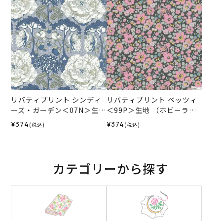
リバティプリント シンディ
リバティプリント ベッツィ
ーズ・ガーデン＜07N＞生
＜99P＞生地 （ホビーラホ
地 （ホビーラホビーレオリ
ビーレオリジナル）2026SS
¥374
¥374
(税込)
(税込)
ジナル）2026ES
カテゴリーから探す