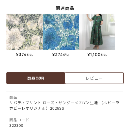
関連商品
¥
374
¥
374
¥
1,100
税込
税込
税込
商品説明
レビュー
商品
リバティプリント ローズ・ザンジー＜21Y＞生地 （ホビーラ
ホビーレオリジナル）2026SS
商品コード
322300