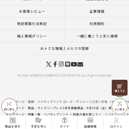
お客様レビュー
企業情報
特定商取引法表記
利用規約
個人情報ポリシー
一緒に働こう♪求人情報
おトクな情報♪メルマガ登録
© 2026 HOBBYRA HOBBYRE CORPORATION ALL Rights Reserved
リリヤン
フェア
トップページ
登録
リバティプリント ローズ・ザンジー＜22B＞生地 （ホビーラホビ
トップページ
商品
マンスリープレス3月号掲載商品
4月10日（金）発売の新商品
前に戻る
上に戻る
トップページ
特集一覧
リバティプリント ～初夏の風を感じて～
リバティプリント
トップページ
生地
新商品 生地一覧
リバティプリント ローズ・ザンジー＜22B＞生
商品を探す
手芸を学ぶ
ガイド
店舗情報
ログイン
トップページ
生地
リバティプリント（ホビーラホビーレオリジナル）
リバティプ