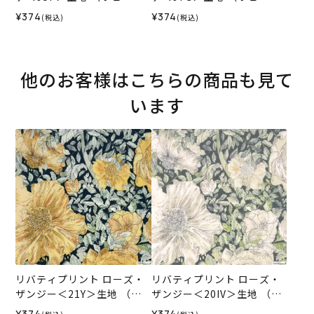
ホビーレオリジナル）2026
ホビーレオリジナル）2026
¥374
¥374
(税込)
(税込)
SS
SS
他のお客様はこちらの商品も見て
います
リバティプリント ローズ・
リバティプリント ローズ・
ザンジー＜21Y＞生地 （ホ
ザンジー＜20IV＞生地 （ホ
ビーラホビーレオリジナ
ビーラホビーレオリジナ
¥374
¥374