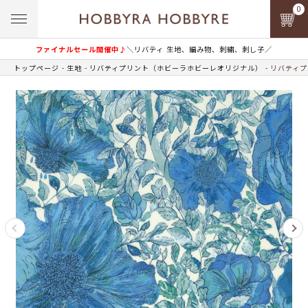
0
ファイナルセール開催中♪
＼リバティ 生地、編み物、刺繍、刺し子／
トップページ
生地
リバティプリント（ホビーラホビーレオリジナル）
リバティプ