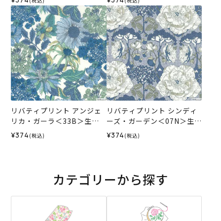
(税込)
(税込)
ル）2026SS
ル）2026SS
リバティプリント アンジェ
リバティプリント シンディ
リカ・ガーラ＜33B＞生地
ーズ・ガーデン＜07N＞生
（ホビーラホビーレオリジ
地 （ホビーラホビーレオリ
¥374
¥374
(税込)
(税込)
ナル）2026SS
ジナル）2026ES
カテゴリーから探す