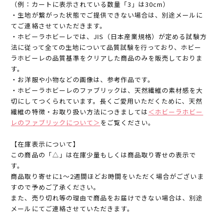
（例：カートに表示されている数量「3」は30cm）
・生地が繋がった状態でご提供できない場合は、別途メールに
てご連絡させていただきます。
・ホビーラホビーレでは、JIS（日本産業規格）が定める試験方
法に従って全ての生地について品質試験を行っており、ホビー
ラホビーレの品質基準をクリアした商品のみを販売しておりま
す。
・お洋服や小物などの画像は、参考作品です。
・ホビーラホビーレのファブリックは、天然繊維の素材感を大
切にしてつくられています。長くご愛用いただくために、天然
繊維の特徴・お取り扱い方法につきましては
＜ホビーラホビー
レのファブリックについて＞
をご覧ください。
【在庫表示について】
この商品の「△」は在庫少量もしくは商品取り寄せの表示で
す。
商品取り寄せに1～2週間ほどお時間をいただく場合がございま
すので予めご了承ください。
また、売り切れ等の理由で商品をお届けできない場合は、別途
メールにてご連絡させていただきます。