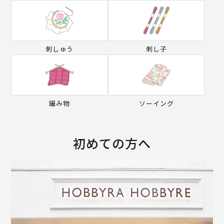
刺しゅう
刺し子
編み物
ソーイング
初めての方へ