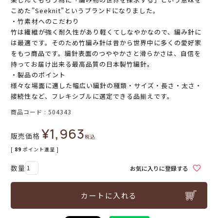
こめた”Seeknit”というブランドになりました。
・竹素材へのこだわり
竹は繊維が強く耐久性があり軽くてしなやかなので、編み針に
は最適です。そのため竹編み針は昔から世界中に多くの愛好家
をもつ商品です。編針表面のつややかさと滑らかさは、自信を
持ってお届け出来る最高品質の日本製竹編針。
・製品のポイント
様々な場面に適した幅広い編針の種類・サイズ・長さ・太さ・
接続性など、フレキシブルに選定できる品揃えです。
商品コード
504343
¥
1,963
販売価格
税込
[
89
ポイント進呈 ]
お気に入りに登録する
カートに入れる