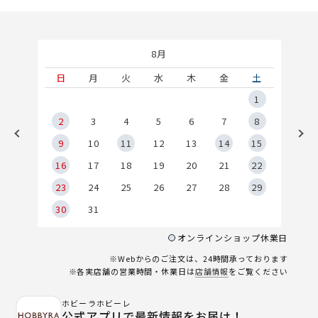
8月
土
日
月
火
水
木
金
土
5
1
2
2
3
4
5
6
7
8
9
9
10
11
12
13
14
15
6
16
17
18
19
20
21
22
23
24
25
26
27
28
29
30
31
オンラインショップ休業日
※Webからのご注文は、24時間承っております
※各実店舗の営業時間・休業日は
店舗情報
をご覧ください
ホビーラホビーレ
公式アプリで最新情報をお届け！