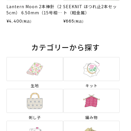
Lantern Moon 2本棒針（2
SEEKNIT ほつれ止2本セッ
5cm） 6.50mm（15号相
ト（軽金属）
当）
¥4,400
¥665
(税込)
(税込)
カテゴリーから探す
生地
キット
刺し子
編み物