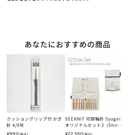
あなたにおすすめの商品
クッショングリップ付 かぎ
SEEKNIT 切替輪針 Syugei
針 4/0号
オリジナルセット3（Shirot
ake）
¥990
¥22,550
(税込)
(税込)