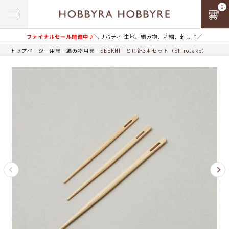
0
ファイナルセール開催中♪
＼リバティ 生地、編み物、刺繍、刺し子／
トップページ
用具
編み物用具
SEEKNIT とじ針3本セット（Shirotake）