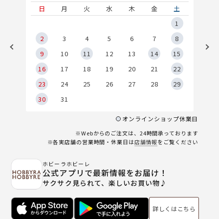
土
日
月
火
水
木
金
土
5
1
2
2
3
4
5
6
7
8
9
9
10
11
12
13
14
15
6
16
17
18
19
20
21
22
23
24
25
26
27
28
29
30
31
オンラインショップ休業日
※Webからのご注文は、24時間承っております
※各実店舗の営業時間・休業日は
店舗情報
をご覧ください
ホビーラホビーレ
公式アプリで最新情報をお届け！
サクサク見られて、楽しいお買い物♪
詳しくはこちら