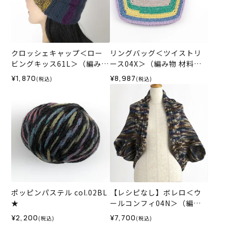
クロッシェキャップ＜ロー
リングバッグ＜ツイストリ
ビングキッス61L＞（編み物
ース04X＞（編み物 材料セ
材料セット）
ット）
¥1,870
¥8,987
(税込)
(税込)
ポッピンパステル col.02BL
【レシピなし】ボレロ＜ウ
★
ールコンフィ04N＞（編み
物 材料セット）
¥2,200
¥7,700
(税込)
(税込)