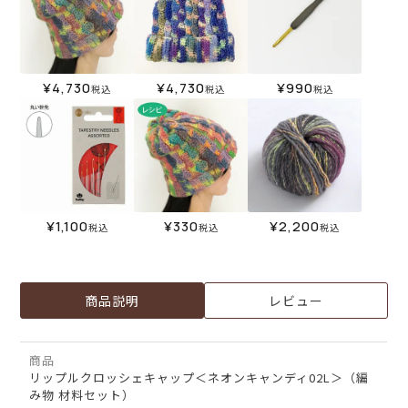
¥
4,730
¥
4,730
¥
990
税込
税込
税込
¥
1,100
¥
330
¥
2,200
税込
税込
税込
商品説明
レビュー
商品
リップルクロッシェキャップ＜ネオンキャンディ02L＞（編
み物 材料セット）