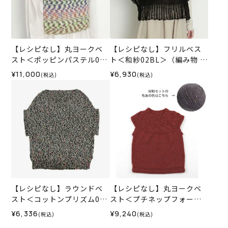
【レシピなし】丸ヨークベ
【レシピなし】フリルベス
スト＜ポッピンパステル01I
ト＜和紗02BL＞（編み物 材
V＞（編み物 材料セット）
料セット）
¥11,000
¥6,930
(税込)
(税込)
【レシピなし】ラウンドベ
【レシピなし】丸ヨークベ
スト＜コットンプリズム04
スト＜プチネップフォープ
BL＞（編み物 材料セット）
ライ24GR＞（編み物 材料
¥6,336
¥9,240
(税込)
(税込)
セット）