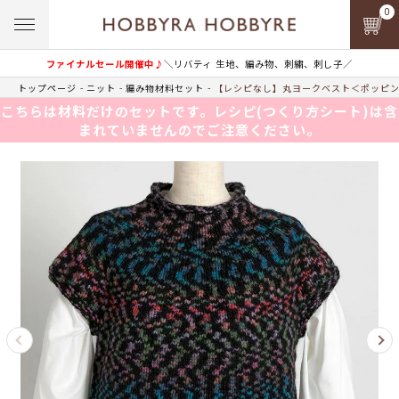
0
ファイナルセール開催中♪
＼リバティ 生地、編み物、刺繍、刺し子／
トップページ
ニット
編み物材料セット
【レシピなし】丸ヨークベスト＜ポッピンパ
こちらは材料だけのセットです。レシピ(つくり方シート)は含
まれていませんのでご注意ください。