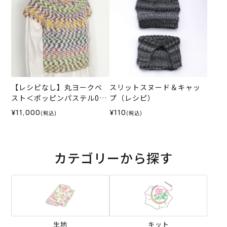
【レシピなし】丸ヨークベ
スリットスヌード＆キャッ
スト＜ポッピンパステル01I
プ（レシピ）
V＞（編み物 材料セット）
¥11,000
¥110
(税込)
(税込)
カテゴリーから探す
生地
キット