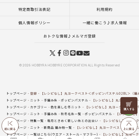
特定商取引法表記
利用規約
個人情報ポリシー
一緒に働こう♪求人情報
おトクな情報♪メルマガ登録
© 2026 HOBBYRA HOBBYRE CORPORATION ALL Rights Reserved
トップページ
登録
【レシピなし】丸ヨークベスト＜ポッピンパステル02BL＞（編
トップページ
ニット
手編み糸
ポッピンパステル
【レシピなし】丸ヨークベスト
リリヤン
トップページ
カテゴリー
色を楽しむ冬ニット
【レシピなし】丸ヨークベスト＜ポッ
フェア
トップページ
ニット
手編み糸
秋冬毛糸一覧
ポッピンパステル
【レシピなし】
トップページ
特集一覧
毎月ときめく新しい糸との出会い
【レシピなし】丸ヨーク
トップページ
ニット
新商品 編み物一覧
【レシピなし】丸ヨークベスト＜ポッピン
前に戻る
上に戻る
トップページ
一覧はこちら(ウエア・ストール・マフラー)
【レシピなし】丸ヨーク