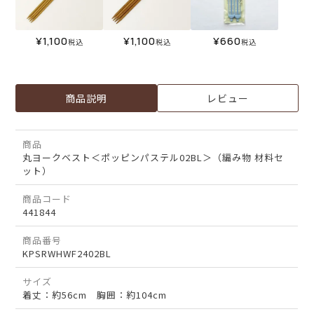
¥
1,100
¥
1,100
¥
660
税込
税込
税込
商品説明
レビュー
商品
丸ヨークベスト＜ポッピンパステル02BL＞（編み物 材料セ
ット）
商品コード
441844
商品番号
KPSRWHWF2402BL
サイズ
着丈：約56cm 胸囲：約104cm