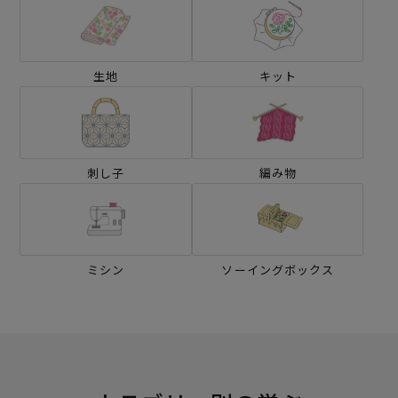
生地
キット
刺し子
編み物
ミシン
ソーイングボックス