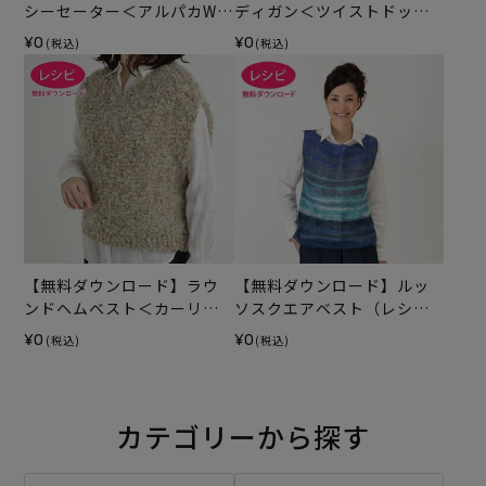
シーセーター＜アルパカWパ
ディガン＜ツイストドット
レット＞（レシピ）
＞（レシピ）
¥0
¥0
(税込)
(税込)
【無料ダウンロード】ラウ
【無料ダウンロード】ルッ
ンドヘムベスト＜カーリー
ソスクエアベスト（レシ
ネップ＞（レシピ）
ピ）
¥0
¥0
(税込)
(税込)
カテゴリーから探す