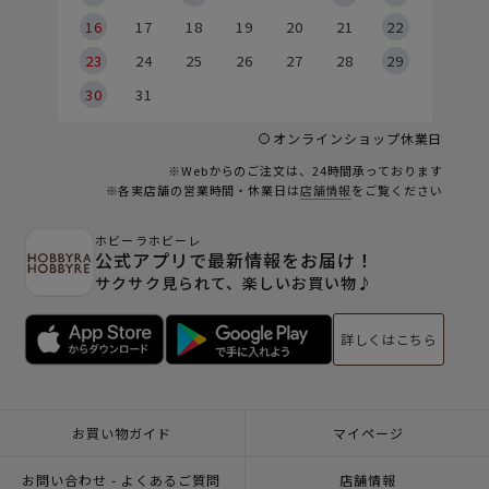
6
16
17
18
19
20
21
22
23
24
25
26
27
28
29
30
31
オンラインショップ休業日
※Webからのご注文は、24時間承っております
※各実店舗の営業時間・休業日は
店舗情報
をご覧ください
ホビーラホビーレ
公式アプリで最新情報をお届け！
サクサク見られて、楽しいお買い物♪
詳しくはこちら
お買い物ガイド
マイページ
お問い合わせ - よくあるご質問
店舗情報