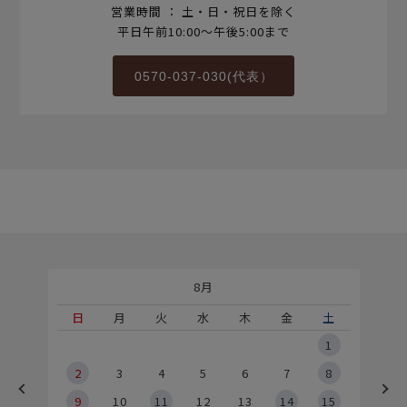
営業時間 ： 土・日・祝日を除く
平日午前10:00～午後5:00まで
0570-037-030(代表）
8月
土
日
月
火
水
木
金
土
5
1
2
2
3
4
5
6
7
8
9
9
10
11
12
13
14
15