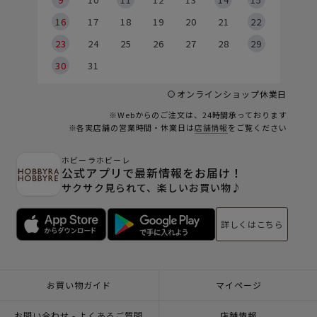
6
16
17
18
19
20
21
22
23
24
25
26
27
28
29
30
31
オンラインショップ休業日
※Webからのご注文は、24時間承っております
※各実店舗の営業時間・休業日は
店舗情報
をご覧ください
ホビーラホビーレ
公式アプリで最新情報をお届け！
サクサク見られて、楽しいお買い物♪
詳しくはこちら
お買い物ガイド
マイページ
お問い合わせ - よくあるご質問
店舗情報