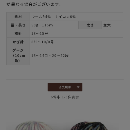
が異なる場合がございます。
素材
ウール94％ ナイロン6％
量・長さ
50g・115ｍ
太さ
並太
棒針
13～15号
かぎ針
8/0～10/0号
ゲージ
（10cm
13～14目・20～22段
角）
優先度順
6
件中
1
-
6
件表示