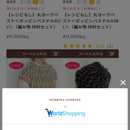
難易度：
難易度：
残りわずか！お早めに♪
残りわずか！お早めに♪
【レシピなし】丸ヨークベ
【レシピなし】丸ヨークベ
スト＜ポッピンパステル01I
スト＜ポッピンパステル02B
V＞（編み物 材料セット）
L＞（編み物 材料セット）
¥
11,000
¥
11,000
税込
税込
5.00
（1）
カートに入れる
カートに入れる
丸ヨークベスト＜ポッピン
シンプルキャップ＜ポッピ
パステル＞（レシピ）
ンパステル＞（レシピ）