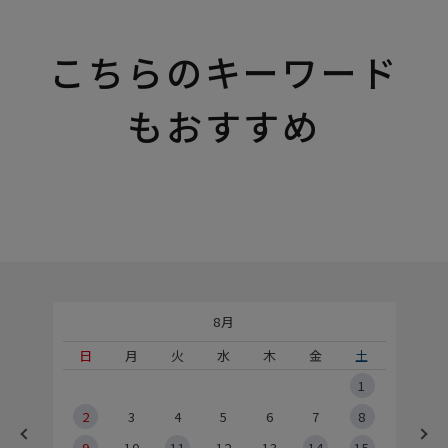
こちらのキーワード
もおすすめ
8月
土
日
月
火
水
木
金
土
5
1
2
2
3
4
5
6
7
8
9
9
10
11
12
13
14
15