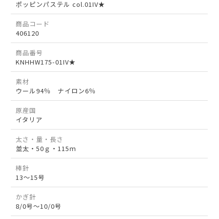
ポッピンパステル col.01IV★
商品コード
406120
商品番号
KNHHW175-01IV★
素材
ウール94％ ナイロン6％
原産国
イタリア
太さ・量・長さ
並太・50ｇ・115ｍ
棒針
13～15号
かぎ針
8/0号～10/0号