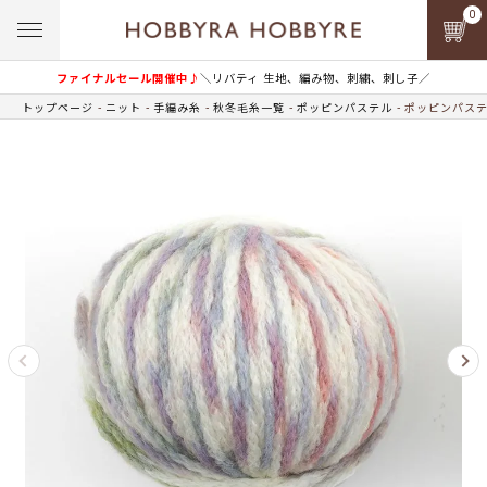
0
ファイナルセール開催中♪
＼リバティ 生地、編み物、刺繍、刺し子／
トップページ
ニット
手編み糸
秋冬毛糸一覧
ポッピンパステル
ポッピンパステル 