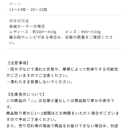
ゲージ
13～14目・20～22段
標準使用量
長袖セーターの場合
レディース：約380～410g メンズ：490～530g
編み図やレシピがある場合は、記載の数量をご確認くださ
い。
【注意事項】
・雨や汗などで濡れた状態や、摩擦によって色移りする可能性
がございますのでご注意ください。
・濡れたまま放置しないでください。
【在庫表示について】
この商品の「△」は在庫少量もしくは商品取り寄せの表示で
す。
商品取り寄せに1～2週間ほどお時間をいただく場合がございま
すので予めご了承ください。
また、売り切れ等の理由で商品をお届けできない場合は、別途