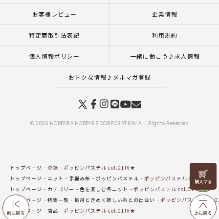
お客様レビュー
企業情報
特定商取引法表記
利用規約
個人情報ポリシー
一緒に働こう♪求人情報
おトクな情報♪メルマガ登録
© 2026 HOBBYRA HOBBYRE CORPORATION ALL Rights Reserved
トップページ
登録
ポッピンパステル col.01IV★
リリヤン
トップページ
ニット
手編み糸
ポッピンパステル
ポッピンパステル col.01IV★
フェア
トップページ
カテゴリー
色を楽しむ冬ニット
ポッピンパステル col.01IV★
トップページ
特集一覧
毎月ときめく新しい糸との出会い
ポッピンパステル col.0
トップページ
商品
ポッピンパステル col.01IV★
前に戻る
上に戻る