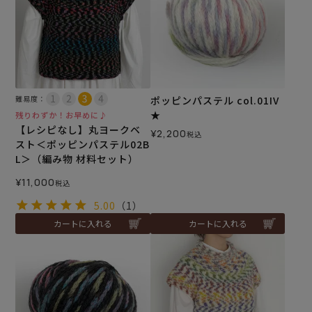
難易度：
ポッピンパステル col.01IV
★
残りわずか！お早めに♪
【レシピなし】丸ヨークベ
¥
2,200
税込
スト＜ポッピンパステル02B
L＞（編み物 材料セット）
¥
11,000
税込
5.00
（1）
カートに入れる
カートに入れる