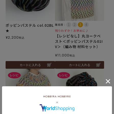
ポッピンパステル col.02BL
難易度：
★
残りわずか！お早めに♪
【レシピなし】丸ヨークベ
¥
2,200
税込
スト＜ポッピンパステル01I
V＞（編み物 材料セット）
¥
11,000
税込
カートに入れる
カートに入れる