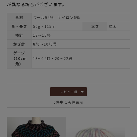
が異なる場合がございます。
素材
ウール94％ ナイロン6％
量・長さ
50g・115ｍ
太さ
並太
棒針
13～15号
かぎ針
8/0～10/0号
ゲージ
（10cm
13～14目・20～22段
角）
レビュー順
6
件中
1
-
6
件表示