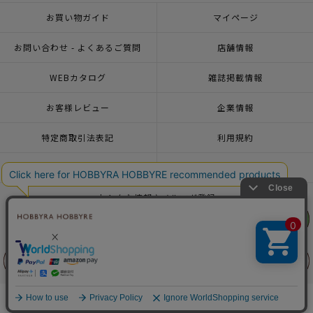
お買い物ガイド
マイページ
お問い合わせ - よくあるご質問
店舗情報
WEBカタログ
雑誌掲載情報
お客様レビュー
企業情報
特定商取引法表記
利用規約
個人情報ポリシー
一緒に働こう♪求人情報
おトクな情報♪メルマガ登録
リリヤン
リリヤン
フェア
フェア
© 2026 HOBBYRA HOBBYRE CORPORATION ALL Rights Reserved
前に戻る
前に戻る
上に戻る
上に戻る
商品を探す
手芸を学ぶ
ガイド
店舗情報
ログイン