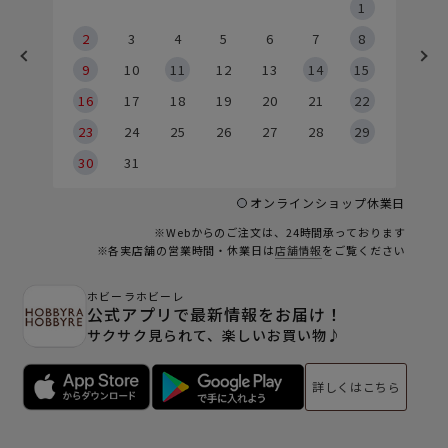
5
1
2
2
3
4
5
6
7
8
9
9
10
11
12
13
14
15
6
16
17
18
19
20
21
22
23
24
25
26
27
28
29
30
31
オンラインショップ休業日
※Webからのご注文は、24時間承っております
※各実店舗の営業時間・休業日は
店舗情報
をご覧ください
ホビーラホビーレ
公式アプリで最新情報をお届け！
サクサク見られて、楽しいお買い物♪
詳しくはこちら