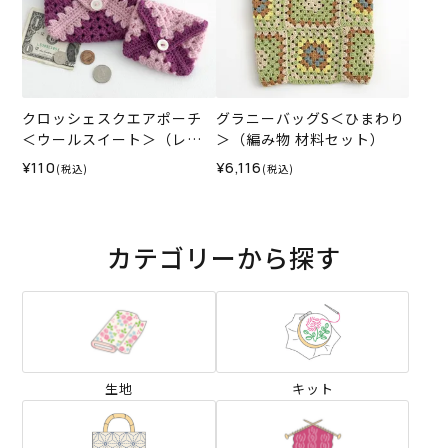
クロッシェスクエアポーチ
グラニーバッグS＜ひまわり
＜ウールスイート＞（レシ
＞（編み物 材料セット）
ピ）
¥110
¥6,116
(税込)
(税込)
カテゴリーから探す
生地
キット