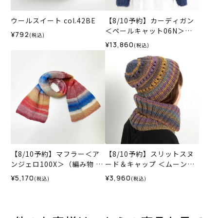
ウールスイート col.42BE
【8/10予約】カーディガン
＜ペールキャット06N＞
¥792
(税込)
（編み物 材料セット）
¥13,860
(税込)
【8/10予約】マフラー＜ア
【8/10予約】スリットスヌ
ンジェロ100X＞（編み物 材
ード＆キャップ ＜ムーンラ
料セット）
イトキッス07L＞（編み物
¥5,170
¥3,960
(税込)
(税込)
材料セット）