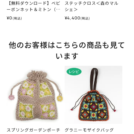
【無料ダウンロード】ベビ
ステッチクロス＜森のマル
ーボンネット＆ミトン（レ
シェ＞
シピ）
¥0
¥4,400
(税込)
(税込)
他のお客様はこちらの商品も見て
います
スプリングガーデンポーチ
グラニーモザイクバッグ