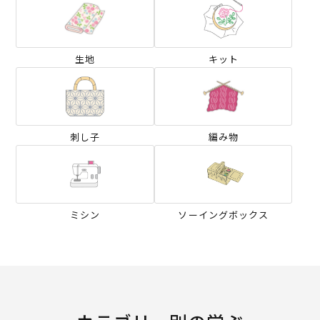
生地
キット
刺し子
編み物
ミシン
ソーイングボックス