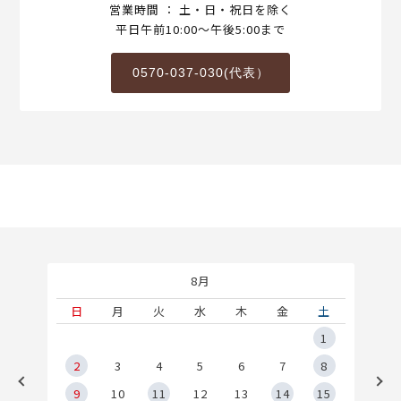
営業時間 ： 土・日・祝日を除く
平日午前10:00～午後5:00まで
0570-037-030(代表）
8月
土
日
月
火
水
木
金
土
5
1
2
2
3
4
5
6
7
8
9
9
10
11
12
13
14
15