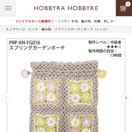
0
ファイナルセール開催中♪
＼リバティ 生地、編み物、刺繍、刺し子／
トップページ
ニット
編み図
スプリングガーデンポーチ（レシピ）