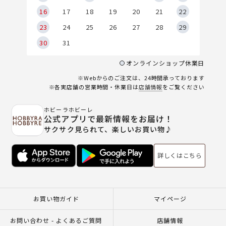
6
16
17
18
19
20
21
22
23
24
25
26
27
28
29
30
31
オンラインショップ休業日
※Webからのご注文は、24時間承っております
※各実店舗の営業時間・休業日は
店舗情報
をご覧ください
ホビーラホビーレ
公式アプリで最新情報をお届け！
サクサク見られて、楽しいお買い物♪
詳しくはこちら
お買い物ガイド
マイページ
お問い合わせ - よくあるご質問
店舗情報