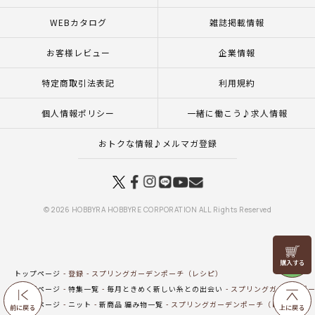
WEBカタログ
雑誌掲載情報
お客様レビュー
企業情報
特定商取引法表記
利用規約
個人情報ポリシー
一緒に働こう♪求人情報
おトクな情報♪メルマガ登録
© 2026 HOBBYRA HOBBYRE CORPORATION ALL Rights Reserved
リリヤン
フェア
トップページ
登録
スプリングガーデンポーチ（レシピ）
トップページ
特集一覧
毎月ときめく新しい糸との出会い
スプリングガーデンポー
トップページ
ニット
新商品 編み物一覧
スプリングガーデンポーチ（レシピ）
前に戻る
上に戻る