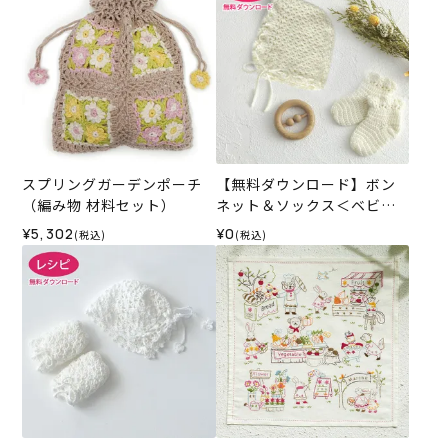
スプリングガーデンポーチ
【無料ダウンロード】ボン
（編み物 材料セット）
ネット＆ソックス＜ベビー
パレット＞（レシピ）
¥5,302
¥0
(税込)
(税込)