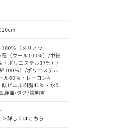
10cm
100％（メリノウー
9種（ウール100％）/中細
％・ポリエステル37％）/
綿100％）/ポリエステル
ール60％・レーヨン4
酢酸ビニル樹脂41％・水5
/金屛風/タグ/説明書
☆
て＞詳しくはこちら