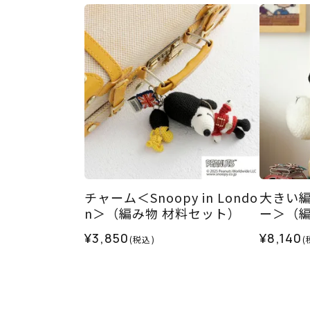
チャーム＜Snoopy in Londo
大きい
n＞（編み物 材料セット）
ー＞（編
¥3,850
¥8,140
(税込)
(