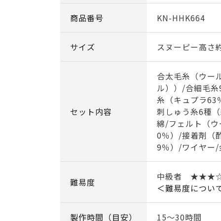
商品番号
KN-HHK664
サイズ
スヌーピー高さ約
合太毛糸（ウール
ル））/合細毛糸
糸（キュプラ63
セット内容
刺しゅう糸6種（
綿/フェルト（ウ
0％）/接着剤（
9％）/ワイヤー
中級者 ★★★
難易度
＜難易度につい
製作時間（目安）
15～30時間