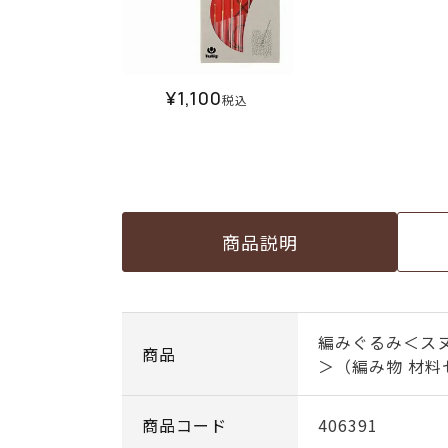
¥
1,100
税込
商品説明
編みぐるみ＜ス
商品
＞（編み物 材料
商品コード
406391