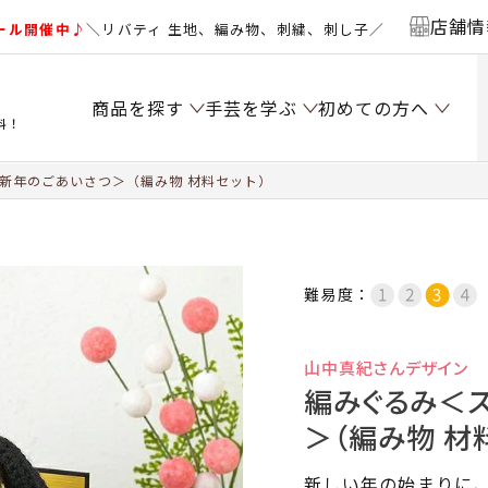
店舗情
ール開催中♪
＼リバティ 生地、編み物、刺繍、刺し子／
商品を探す
手芸を学ぶ
初めての方へ
料！
新年のごあいさつ＞（編み物 材料セット）
難易度：
山中真紀さんデザイン
編みぐるみ＜
＞（編み物 材
新しい年の始まりに