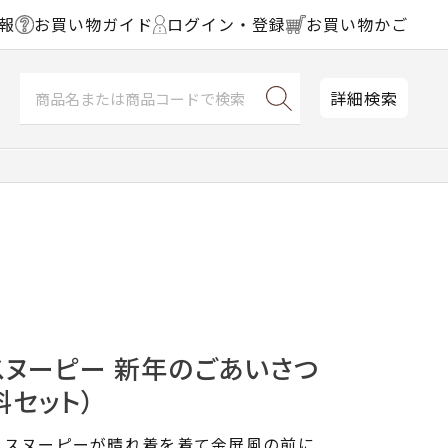
報
お買い物ガイド
ログイン・登録
お買い物かご
詳細検索
スヌーピー 新年のごあいさつ
料セット）
、スヌーピーが晴れ着を着て金屏風の前に