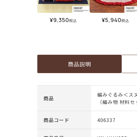
¥
9,350
¥
5,940
税込
税込
商品説明
編みぐるみ＜ス
商品
（編み物 材料セ
商品コード
406337