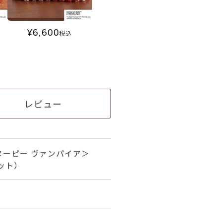
¥
6,600
税込
レビュー
ヌーピー ヴァンパイア＞
ット）