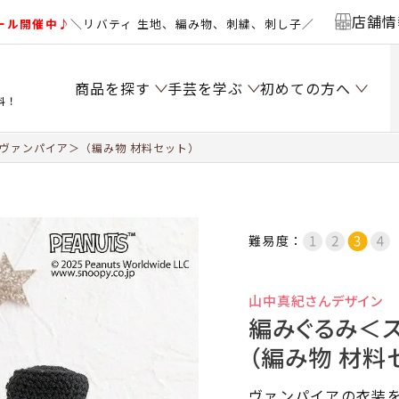
店舗情
ール開催中♪
＼リバティ 生地、編み物、刺繍、刺し子／
商品を探す
手芸を学ぶ
初めての方へ
料！
ヴァンパイア＞（編み物 材料セット）
難易度：
山中真紀さんデザイン
編みぐるみ＜ス
（編み物 材料
ヴァンパイアの衣装