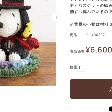
ディバスケットの編
個ずつ編んでいるの
※背景の小物は材料
商品コード
406337
¥
6,60
販売価格