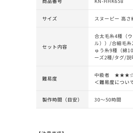
商品番号
KN-HHK658
サイズ
スヌーピー 高さ
合太毛糸4種（ウ
ル））/合細毛糸
セット内容
ゅう糸9種（綿1
ーズ2種/タグ/
中級者 ★★★
難易度
＜難易度につい
製作時間（目安）
30～50時間