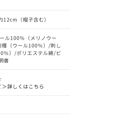
約12cm（帽子含む）
ール100％（メリノウー
2種（ウール100％）/刺し
00％）/ポリエステル綿/ビ
説明書
☆
て＞詳しくはこちら