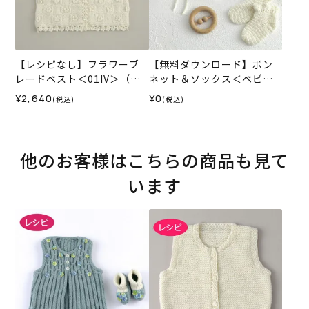
【レシピなし】フラワーブ
【無料ダウンロード】ボン
レードベスト＜01IV＞（編
ネット＆ソックス＜ベビー
み物 材料セット）
パレット＞（レシピ）
¥2,640
¥0
(税込)
(税込)
他のお客様はこちらの商品も見て
います