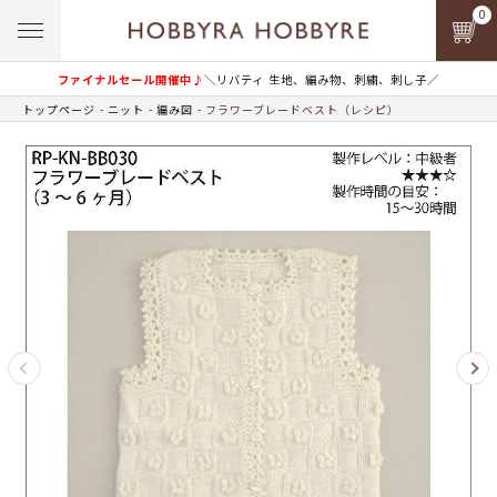
0
ファイナルセール開催中♪
＼リバティ 生地、編み物、刺繍、刺し子／
トップページ
ニット
編み図
フラワーブレードベスト（レシピ）