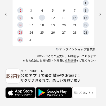
5
1
2
2
3
4
5
6
7
8
9
9
10
11
12
13
14
15
6
16
17
18
19
20
21
22
23
24
25
26
27
28
29
30
31
オンラインショップ休業日
※Webからのご注文は、24時間承っております
※各実店舗の営業時間・休業日は
店舗情報
をご覧ください
ホビーラホビーレ
公式アプリで最新情報をお届け！
サクサク見られて、楽しいお買い物♪
詳しくはこちら