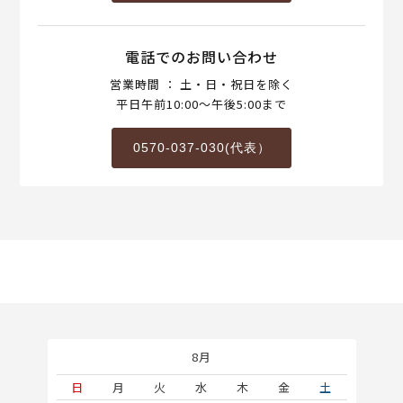
電話でのお問い合わせ
営業時間 ： 土・日・祝日を除く
平日午前10:00～午後5:00まで
0570-037-030(代表）
8月
土
日
月
火
水
木
金
土