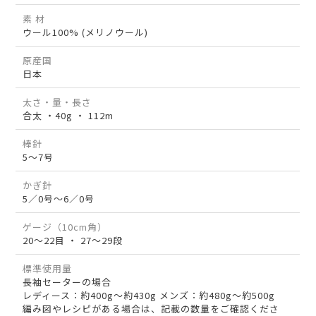
素 材
ウール100% (メリノウール)
原産国
日本
太さ・量・長さ
合太 ・40g ・ 112m
棒針
5～7号
かぎ針
5／0号～6／0号
ゲージ（10cm角）
20～22目 ・ 27～29段
標準使用量
長袖セーターの場合
レディース：約400g～約430g メンズ：約480g～約500g
編み図やレシピがある場合は、記載の数量をご確認くださ