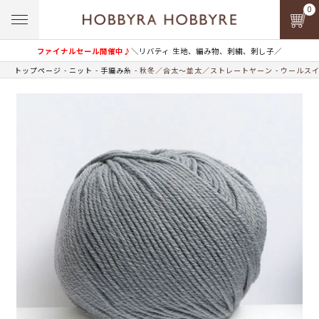
0
ファイナルセール開催中♪
＼リバティ 生地、編み物、刺繍、刺し子／
トップページ
ニット
手編み糸
秋冬／合太～並太／ストレートヤーン
ウールス