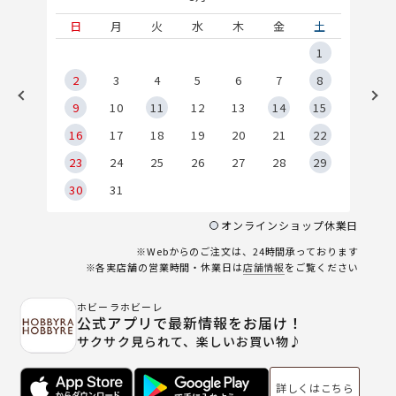
土
日
月
火
水
木
金
土
5
1
2
2
3
4
5
6
7
8
9
9
10
11
12
13
14
15
6
16
17
18
19
20
21
22
23
24
25
26
27
28
29
30
31
オンラインショップ休業日
※Webからのご注文は、24時間承っております
※各実店舗の営業時間・休業日は
店舗情報
をご覧ください
ホビーラホビーレ
公式アプリで最新情報をお届け！
サクサク見られて、楽しいお買い物♪
詳しくはこちら