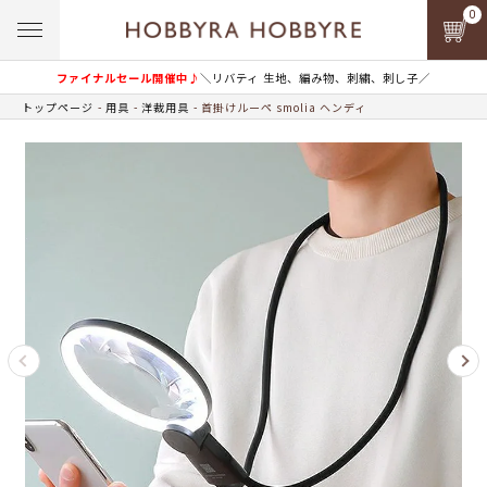
0
ファイナルセール開催中♪
＼リバティ 生地、編み物、刺繍、刺し子／
トップページ
用具
洋裁用具
首掛けルーペ smolia ヘンディ