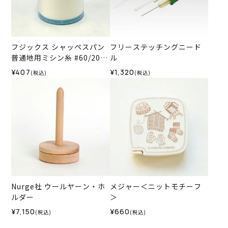
フジックス シャッペスパン
フリーステッチングニード
普通地用ミシン糸 #60/200
ル
m col.403＜キナリ＞
¥407
¥1,320
(税込)
(税込)
Nurge社 ウールヤーン・ホ
メジャー＜ニットモチーフ
ルダー
＞
¥7,150
¥660
(税込)
(税込)