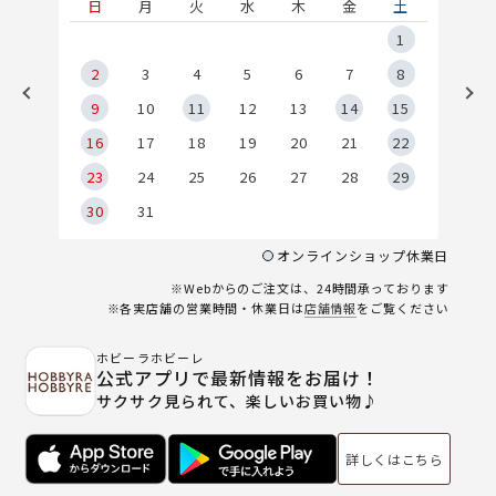
土
日
月
火
水
木
金
土
5
1
2
2
3
4
5
6
7
8
9
9
10
11
12
13
14
15
6
16
17
18
19
20
21
22
23
24
25
26
27
28
29
30
31
オンラインショップ休業日
※Webからのご注文は、24時間承っております
※各実店舗の営業時間・休業日は
店舗情報
をご覧ください
ホビーラホビーレ
公式アプリで最新情報をお届け！
サクサク見られて、楽しいお買い物♪
詳しくはこちら