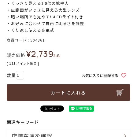
・くっきり見える1.8倍の拡率大
・広範囲がいっきに見える大型レンズ
・暗い場所でも見やすいLEDライト付き
・お好みに合わせて自由に明るさを調整
・くり返し使える充電式
商品コード
504361
¥
2,739
販売価格
税込
[
125
ポイント進呈 ]
お気に入りに登録する
カートに入れる
関連キーワード