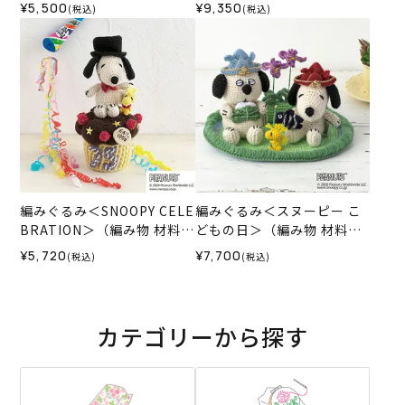
物 材料セット）
材料セット）
¥5,500
¥9,350
(税込)
(税込)
編みぐるみ＜SNOOPY CELE
編みぐるみ＜スヌーピー こ
BRATION＞（編み物 材料セ
どもの日＞（編み物 材料セ
ット）
ット）
¥5,720
¥7,700
(税込)
(税込)
カテゴリーから探す