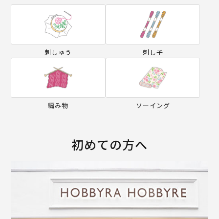
刺しゅう
刺し子
編み物
ソーイング
初めての方へ