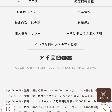
WEBカタログ
雑誌掲載情報
お客様レビュー
企業情報
特定商取引法表記
利用規約
個人情報ポリシー
一緒に働こう♪求人情報
おトクな情報♪メルマガ登録
© 2026 HOBBYRA HOBBYRE CORPORATION ALL Rights Reserved
トップページ
登録
編みぐるみ＜スヌーピー ハートポスト＞（編み物 材料セット）
リリヤン
トップページ
特集一覧
毎月ときめく新しい糸との出会い
編みぐるみ＜スヌーピー
フェア
トップページ
商品
マンスリープレス7月号掲載商品
SNOOPY and Friends ～秋
トップページ
商品
編みぐるみ＜スヌーピー ハートポスト＞（編み物 材料セット）