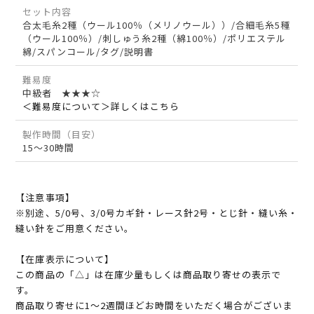
セット内容
合太毛糸2種（ウール100％（メリノウール））/合細毛糸5種
（ウール100％）/刺しゅう糸2種（綿100％）/ポリエステル
綿/スパンコール/タグ/説明書
難易度
中級者 ★★★☆
＜難易度について＞詳しくはこちら
製作時間（目安）
15～30時間
【注意事項】
※別途、5/0号、3/0号カギ針・レース針2号・とじ針・縫い糸・
縫い針をご用意ください。
【在庫表示について】
この商品の「△」は在庫少量もしくは商品取り寄せの表示で
す。
商品取り寄せに1～2週間ほどお時間をいただく場合がございま