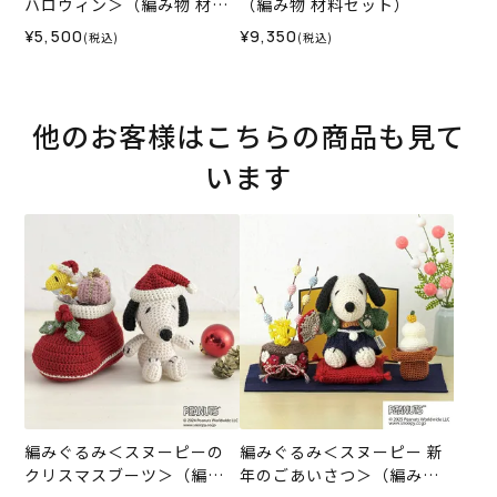
ハロウィン＞（編み物 材料
（編み物 材料セット）
セット）
¥5,500
¥9,350
(税込)
(税込)
他のお客様はこちらの商品も見て
います
編みぐるみ＜スヌーピーの
編みぐるみ＜スヌーピー 新
クリスマスブーツ＞（編み
年のごあいさつ＞（編み物