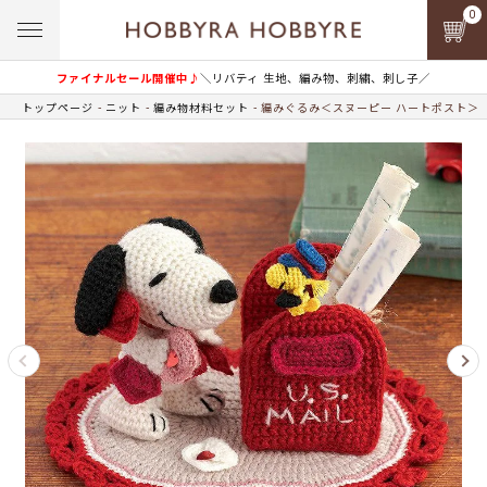
0
ファイナルセール開催中♪
＼リバティ 生地、編み物、刺繍、刺し子／
トップページ
ニット
編み物材料セット
編みぐるみ＜スヌーピー ハートポスト＞