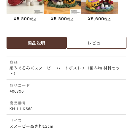
¥
5,500
¥
5,500
¥
6,600
税込
税込
税込
商品説明
レビュー
商品
編みぐるみ＜スヌーピー ハートポスト＞（編み物 材料セッ
ト）
商品コード
406396
商品番号
KN-HHK668
サイズ
スヌーピー高さ約12cm