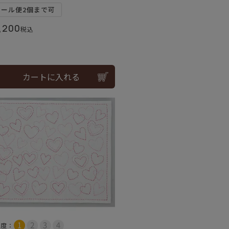
メール便2個まで可
,200
税込
カートに入れる
易度：