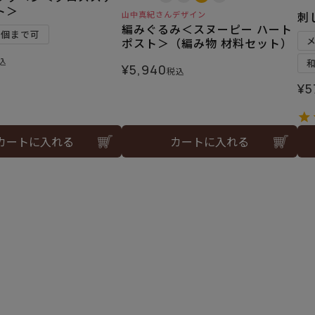
ト＞
山中真紀さんデザイン
刺
編みぐるみ＜スヌーピー ハート
5個まで可
ポスト＞（編み物 材料セット）
込
¥
5,940
税込
¥
5
カートに入れる
カートに入れる