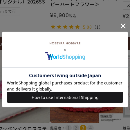
リジナル）2026SS
ピーハートフラワー＞
5mまで可
¥
9,900
¥
2
税込
5.00
（1）
カートに入れる
カートに入れる
ワッペン＜クロスステ
難易度：
難