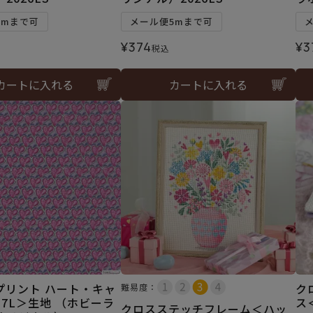
5mまで可
メール便5mまで可
¥
374
¥
3
税込
カートに入れる
カートに入れる
プリント ハート・キャ
ク
難易度：
7L＞生地 （ホビーラ
ス
クロスステッチフレーム＜ハッ