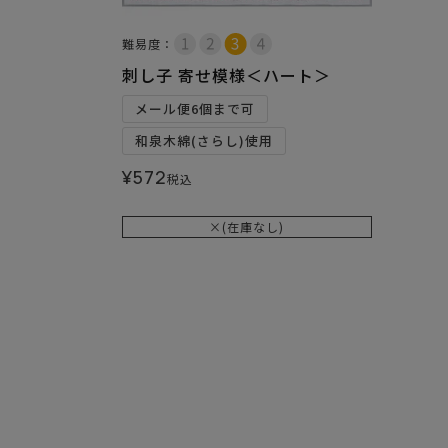
難易度：
刺し子 寄せ模様＜ハート＞
メール便6個まで可
和泉木綿(さらし)使用
¥
572
税込
×(在庫なし)