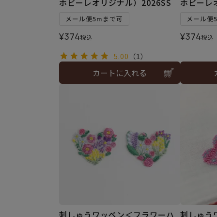
ホビーレオリジナル）2026SS
ホビーレオ
メール便5mまで可
メール便
¥
374
¥
374
税込
税込
5.00
（1）
カートに入れる
刺しゅうワッペン＜フラワーハ
刺しゅう