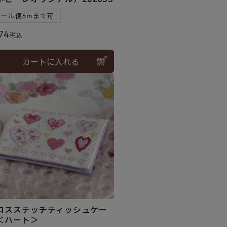
メール便5mまで可
74
税込
カートに入れる
ロスステッチティッシュケー
＜ハート＞