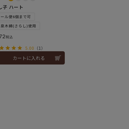
し子 ハート
メール便6個まで可
和泉木綿(さらし)使用
72
税込
5.00
（1）
カートに入れる