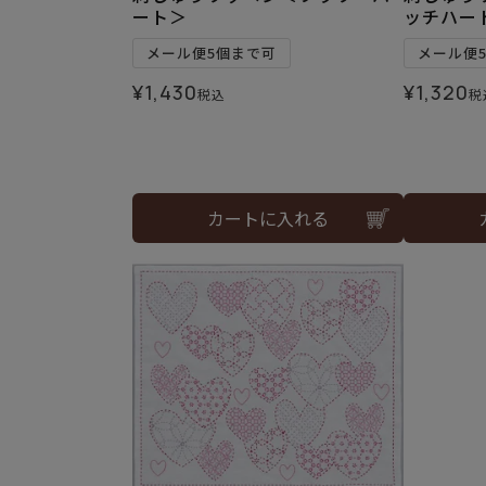
ート＞
ッチハー
メール便5個まで可
メール便
¥
1,430
¥
1,320
税込
税
カートに入れる