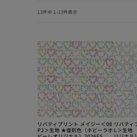
13
件中
1
-
13
件表示
リバティプリント メイジー＜08
リバティ
P2＞生地 ★復刻色（ホビーラホ
L＞生地
ビーレオリジナル）2026ES
リジナル）