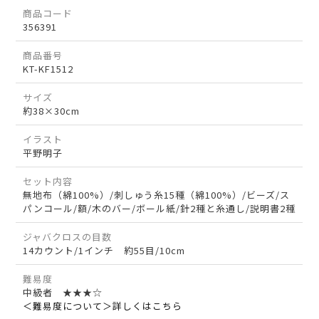
商品コード
356391
商品番号
KT-KF1512
サイズ
約38×30cm
イラスト
平野明子
セット内容
無地布（綿100%）/刺しゅう糸15種（綿100%）/ビーズ/ス
パンコール/額/木のバー/ボール紙/針2種と糸通し/説明書2種
ジャバクロスの目数
14カウント/1インチ 約55目/10cm
難易度
中級者 ★★★☆
＜難易度について＞詳しくはこちら