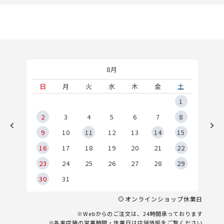
8月
土
日
月
火
水
木
金
土
5
1
2
2
3
4
5
6
7
8
9
9
10
11
12
13
14
15
6
16
17
18
19
20
21
22
23
24
25
26
27
28
29
30
31
オンラインショップ休業日
※Webからのご注文は、24時間承っております
※各実店舗の営業時間・休業日は
店舗情報
をご覧ください