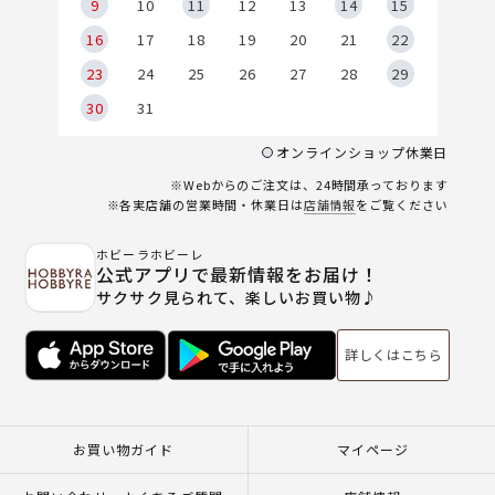
9
9
10
11
12
13
14
15
6
16
17
18
19
20
21
22
23
24
25
26
27
28
29
30
31
オンラインショップ休業日
※Webからのご注文は、24時間承っております
※各実店舗の営業時間・休業日は
店舗情報
をご覧ください
ホビーラホビーレ
公式アプリで最新情報をお届け！
サクサク見られて、楽しいお買い物♪
詳しくはこちら
お買い物ガイド
マイページ