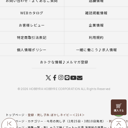
お問い合わせ - よくあるご質問
店舗情報
WEBカタログ
雑誌掲載情報
お客様レビュー
企業情報
特定商取引法表記
利用規約
個人情報ポリシー
一緒に働こう♪求人情報
おトクな情報♪メルマガ登録
© 2026 HOBBYRA HOBBYRE CORPORATION ALL Rights Reserved
リリヤン
フェア
トップページ
登録
刺し子糸 ぼかしネイビー＜214＞
トップページ
カテゴリー
今月の刺し子（2月25日・3月10日発売）
刺し子糸 ぼか
トップページ
特集一覧
刺しゅうで描くアート～北斎 浮世絵の世界～
刺し子糸 ぼ