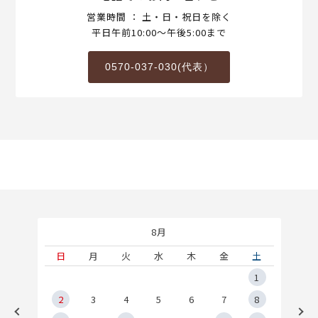
営業時間 ： 土・日・祝日を除く
平日午前10:00～午後5:00まで
0570-037-030(代表）
8月
土
日
月
火
水
木
金
土
5
1
2
2
3
4
5
6
7
8