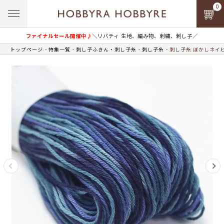
0
ファイナルセール開催中♪
＼リバティ 生地、編み物、刺繍、刺し子／
トップページ
特集一覧
刺し子ふきん・刺し子糸
刺し子糸
刺し子糸 ぼかしネイビ