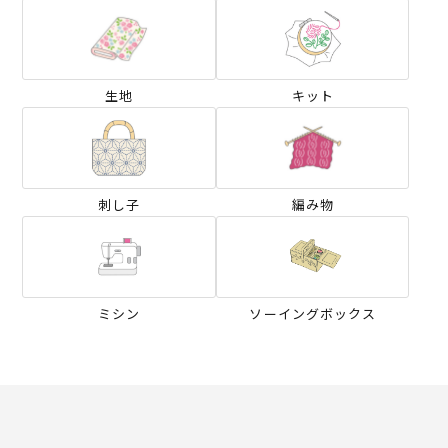
生地
キット
刺し子
編み物
ミシン
ソーイングボックス