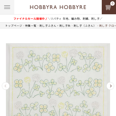
0
ファイナルセール開催中♪
＼リバティ 生地、編み物、刺繍、刺し子／
トップページ
特集一覧
刺し子ふきん・刺し子糸
刺し子（ふきん）
刺し子 クロ