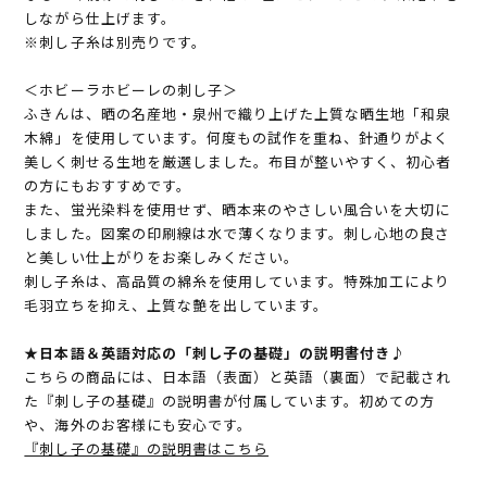
しながら仕上げます。
※刺し子糸は別売りです。
＜ホビーラホビーレの刺し子＞
ふきんは、晒の名産地・泉州で織り上げた上質な晒生地「和泉
木綿」を使用しています。何度もの試作を重ね、針通りがよく
美しく刺せる生地を厳選しました。布目が整いやすく、初心者
の方にもおすすめです。
また、蛍光染料を使用せず、晒本来のやさしい風合いを大切に
しました。図案の印刷線は水で薄くなります。刺し心地の良さ
と美しい仕上がりをお楽しみください。
刺し子糸は、高品質の綿糸を使用しています。特殊加工により
毛羽立ちを抑え、上質な艶を出しています。
★日本語＆英語対応の「刺し子の基礎」の説明書付き♪
こちらの商品には、日本語（表面）と英語（裏面）で記載され
た『刺し子の基礎』の説明書が付属しています。初めての方
や、海外のお客様にも安心です。
『刺し子の基礎』の説明書はこちら