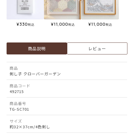
¥
330
¥
11,000
¥
11,000
税込
税込
税込
商品説明
レビュー
商品
刺し子 クローバーガーデン
商品コード
492715
商品番号
TG-SC701
サイズ
約32×37cm/4色刺し