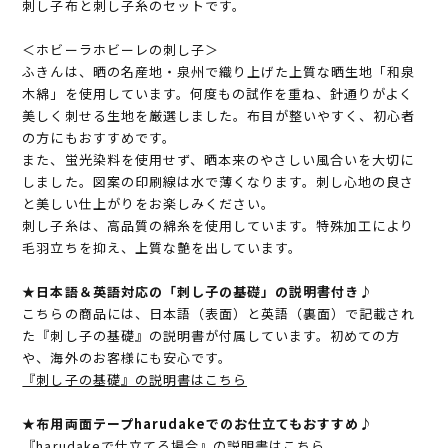
刺し子布と刺し子糸のセットです。
＜ホビーラホビーレの刺し子＞
ふきんは、晒の名産地・泉州で織り上げた上質な晒生地「和泉
木綿」を使用しています。何度もの試作を重ね、針通りがよく
美しく刺せる生地を厳選しました。布目が整いやすく、初心者
の方にもおすすめです。
また、蛍光染料を使用せず、晒本来のやさしい風合いを大切に
しました。図案の印刷線は水で薄くなります。刺し心地の良さ
と美しい仕上がりをお楽しみください。
刺し子糸は、高品質の綿糸を使用しています。特殊加工により
毛羽立ちを抑え、上質な艶を出しています。
★日本語＆英語対応の「刺し子の基礎」の説明書付き♪
こちらの商品には、日本語（表面）と英語（裏面）で記載され
た『刺し子の基礎』の説明書が付属しています。初めての方
や、海外のお客様にも安心です。
『刺し子の基礎』の説明書はこちら
★布用両面テープharudakeでのお仕立てもおすすめ♪
『harudakeで仕立てる場合』の説明書はこちら