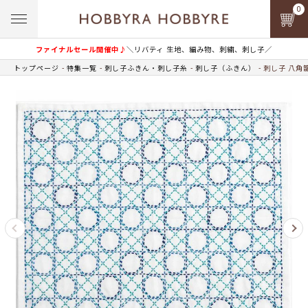
0
ファイナルセール開催中♪
＼リバティ 生地、編み物、刺繍、刺し子／
トップページ
特集一覧
刺し子ふきん・刺し子糸
刺し子（ふきん）
刺し子 八角