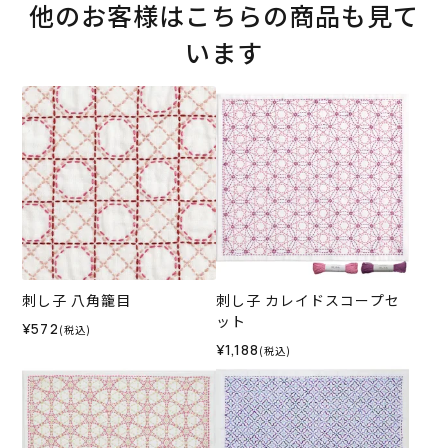
他のお客様はこちらの商品も見て
います
刺し子 八角籠目
刺し子 カレイドスコープセ
ット
¥572
(税込)
¥1,188
(税込)