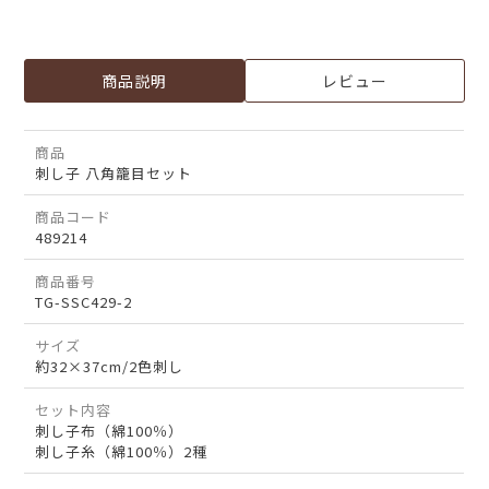
商品説明
レビュー
商品
刺し子 八角籠目セット
商品コード
489214
商品番号
TG-SSC429-2
サイズ
約32×37cm/2色刺し
セット内容
刺し子布（綿100％）
刺し子糸（綿100％）2種