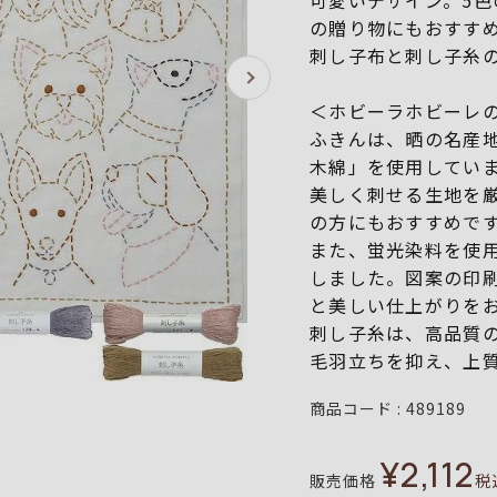
可愛いデザイン。5
の贈り物にもおすす
刺し子布と刺し子糸
＜ホビーラホビーレ
ふきんは、晒の名産
木綿」を使用してい
美しく刺せる生地を
の方にもおすすめで
また、蛍光染料を使
しました。図案の印
と美しい仕上がりを
刺し子糸は、高品質
毛羽立ちを抑え、上
商品コード
489189
¥
2,112
販売価格
税