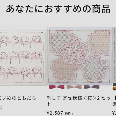
あなたにおすすめの商品
こいぬのともだち
刺し子 寄せ模様＜桜＞2 セッ
ト
込)
¥2,387
¥
(税込)