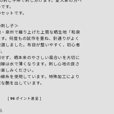
色の刺し子糸で刺し分けます。愛犬家の方へ
めです。
のセットです。
の刺し子＞
地・泉州で織り上げた上質な晒生地「和泉
ます。何度もの試作を重ね、針通りがよく
厳選しました。布目が整いやすく、初心者
す。
用せず、晒本来のやさしい風合いを大切に
刷線は水で薄くなります。刺し心地の良さ
お楽しみください。
の綿糸を使用しています。特殊加工により
質な艶を出しています。
[
96
ポイント進呈 ]
込