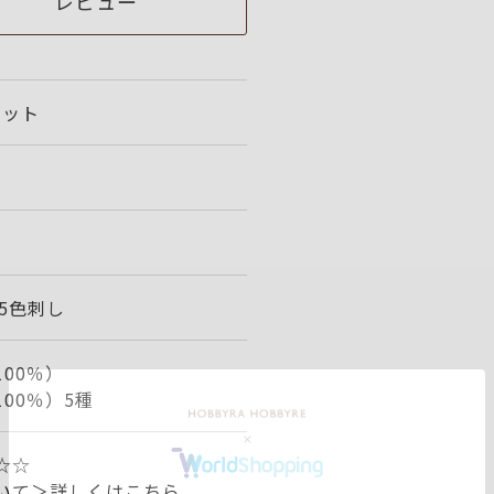
レビュー
セット
1
/5色刺し
00％）
00％）5種
☆☆
いて＞詳しくはこちら