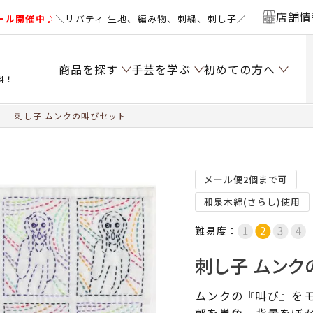
店舗情
ール開催中♪
＼リバティ 生地、編み物、刺繍、刺し子／
商品を探す
手芸を学ぶ
初めての方へ
料！
）
刺し子 ムンクの叫びセット
メール便2個まで可
和泉木綿(さらし)使用
難易度：
刺し子 ムンク
ムンクの『叫び』を