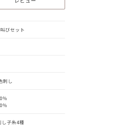
レビュー
の叫びセット
4色刺し
0％
0％
刺し子糸4種