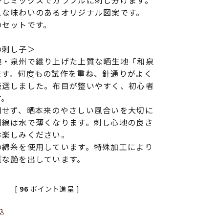
かしミックスでカラフルに刺し分けます。
スな味わいのあるオリジナル図案です。
のセットです。
の刺し子＞
地・泉州で織り上げた上質な晒生地「和泉
ます。何度もの試作を重ね、針通りがよく
厳選しました。布目が整いやすく、初心者
す。
用せず、晒本来のやさしい風合いを大切に
刷線は水で薄くなります。刺し心地の良さ
お楽しみください。
の綿糸を使用しています。特殊加工により
質な艶を出しています。
[
96
ポイント進呈 ]
込