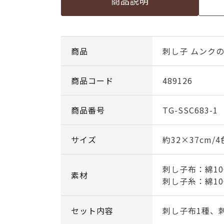
商品説明
商品
刺し子 ムンク
商品コード
489126
商品番号
TG-SSC683-1
サイズ
約32×37cm/
刺し子布：綿10
素材
刺し子糸：綿10
セット内容
刺し子布1種、