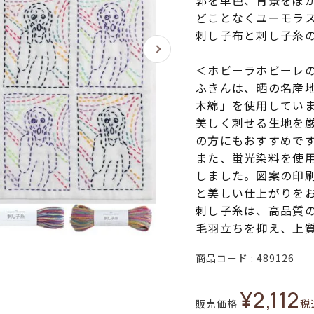
郭を単色、背景をぼ
どことなくユーモラ
刺し子布と刺し子糸
＜ホビーラホビーレ
ふきんは、晒の名産
木綿」を使用してい
美しく刺せる生地を
の方にもおすすめで
また、蛍光染料を使
しました。図案の印
と美しい仕上がりを
刺し子糸は、高品質
毛羽立ちを抑え、上
商品コード
489126
¥
2,112
販売価格
税