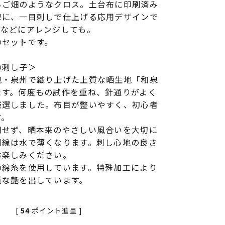
ちご畑のようなクロス。土台布に印刷済み
線に、一目刺しで仕上げる応用デザインで
柄などにアレンジしても。
のセットです。
の刺し子＞
地・泉州で織り上げた上質な晒生地「和泉
ます。何度もの試作を重ね、針通りがよく
厳選しました。布目が整いやすく、初心者
す。
用せず、晒本来のやさしい風合いを大切に
刷線は水で薄くなります。刺し心地の良さ
お楽しみください。
の綿糸を使用しています。特殊加工により
質な艶を出しています。
[
54
ポイント進呈 ]