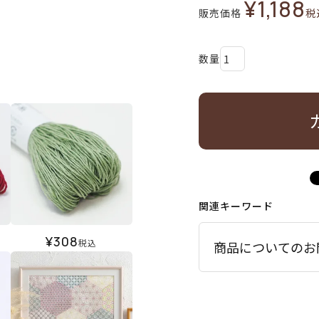
¥
1,188
販売価格
税
関連キーワード
¥
308
税込
商品についてのお