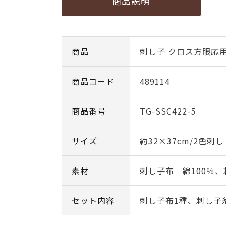
商品説明
商品
刺し子 クロス方眼応
商品コード
489114
商品番号
TG-SSC422-5
サイズ
約32×37cm/2色刺し
素材
刺し子布 綿100％、
セット内容
刺し子布1種、刺し子