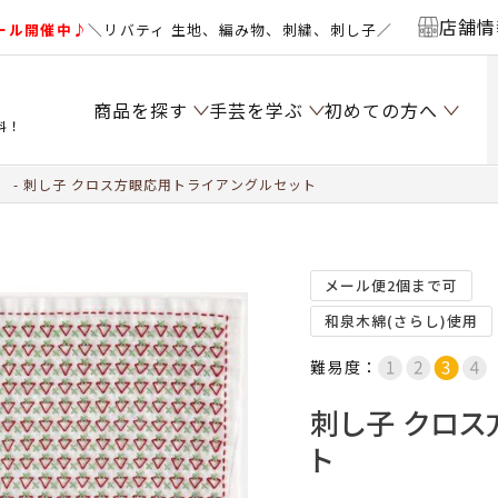
店舗情
ール開催中♪
＼リバティ 生地、編み物、刺繍、刺し子／
商品を探す
手芸を学ぶ
初めての方へ
料！
）
刺し子 クロス方眼応用トライアングルセット
メール便2個まで可
和泉木綿(さらし)使用
難易度：
刺し子 クロス
ト