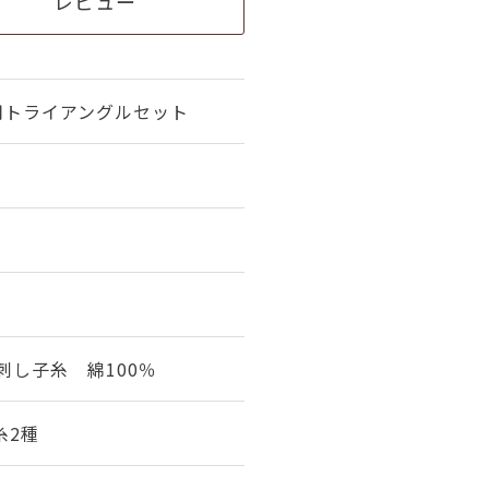
レビュー
用トライアングルセット
刺し子糸 綿100％
糸2種