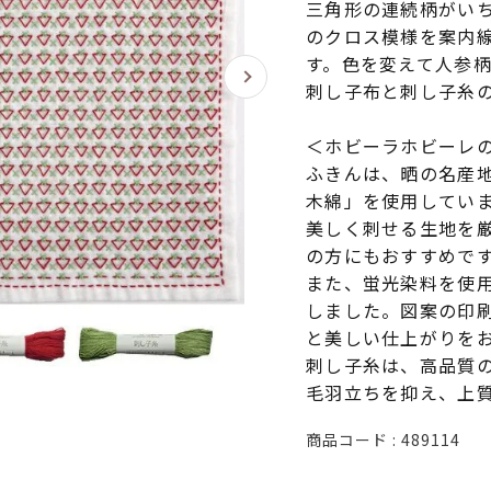
三角形の連続柄がい
のクロス模様を案内
す。色を変えて人参
刺し子布と刺し子糸
＜ホビーラホビーレ
ふきんは、晒の名産
木綿」を使用してい
美しく刺せる生地を
の方にもおすすめで
また、蛍光染料を使
しました。図案の印
と美しい仕上がりを
刺し子糸は、高品質
毛羽立ちを抑え、上
商品コード
489114