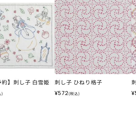
0予約】刺し子 白雪姫
刺し子 ひねり格子
¥572
¥
込)
(税込)