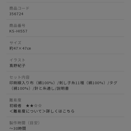
商品コード
356724
商品番号
KS-HI557
サイズ
約47×47㎝
イラスト
髙野紀子
セット内容
印刷線入り布（綿100%）/刺し子糸11種（綿100%）/タグ
（綿100%）/針と糸通し/説明書
難易度
初級者 ★★☆☆
＜難易度について＞詳しくはこちら
製作時間（目安）
～30時間