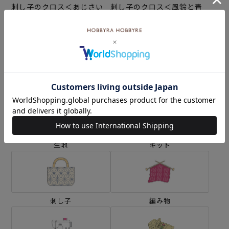
刺し子のクロス＜あじさい
刺し子のクロス＜風鈴と青
便り＞
紅葉＞
¥5,060
¥5,060
(税込)
(税込)
カテゴリーから探す
生地
キット
刺し子
編み物