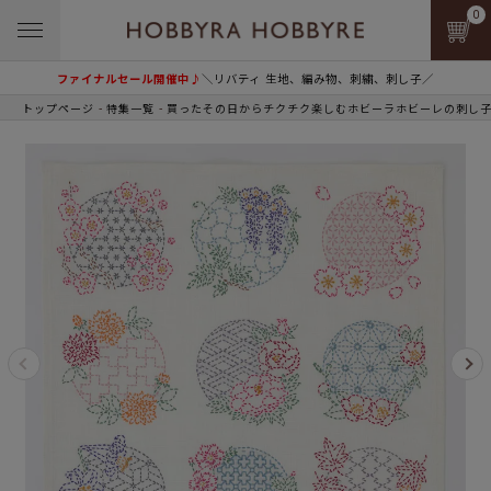
0
ファイナルセール開催中♪
＼リバティ 生地、編み物、刺繍、刺し子／
トップページ
特集一覧
買ったその日からチクチク楽しむホビーラホビーレの刺し