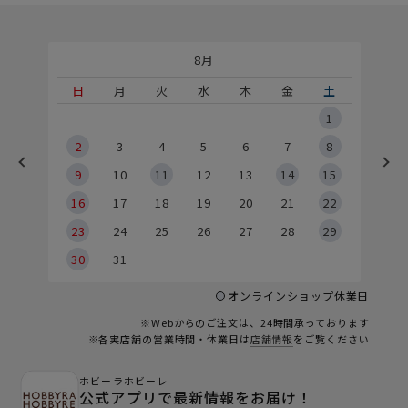
8月
土
日
月
火
水
木
金
土
5
1
2
2
3
4
5
6
7
8
9
9
10
11
12
13
14
15
6
16
17
18
19
20
21
22
23
24
25
26
27
28
29
30
31
オンラインショップ休業日
※Webからのご注文は、24時間承っております
※各実店舗の営業時間・休業日は
店舗情報
をご覧ください
ホビーラホビーレ
公式アプリで最新情報をお届け！