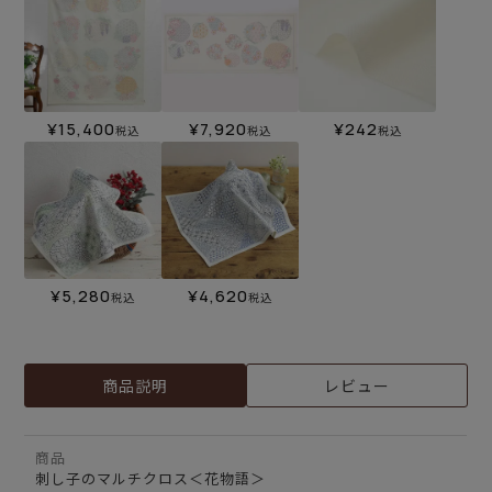
¥
15,400
¥
7,920
¥
242
税込
税込
税込
¥
5,280
¥
4,620
税込
税込
商品説明
レビュー
商品
刺し子のマルチクロス＜花物語＞