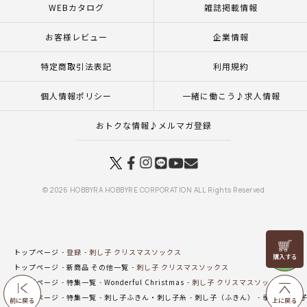
WEBカタログ
雑誌掲載情報
お客様レビュー
企業情報
特定商取引法表記
利用規約
個人情報ポリシー
一緒に働こう♪求人情報
おトクな情報♪メルマガ登録
© 2026 HOBBYRA HOBBYRE CORPORATION ALL Rights Reserved
リリヤン
トップページ
登録
刺し子 クリスマスソックス
フェア
トップページ
新商品 その他一覧
刺し子 クリスマスソックス
トップページ
特集一覧
Wonderful Christmas
刺し子 クリスマスソックス
トップページ
特集一覧
刺し子ふきん・刺し子糸
刺し子（ふきん）
季節の刺し
前に戻る
上に戻る