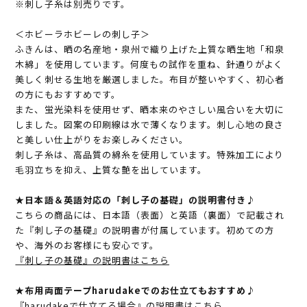
※刺し子糸は別売りです。
＜ホビーラホビーレの刺し子＞
ふきんは、晒の名産地・泉州で織り上げた上質な晒生地「和泉
木綿」を使用しています。何度もの試作を重ね、針通りがよく
美しく刺せる生地を厳選しました。布目が整いやすく、初心者
の方にもおすすめです。
また、蛍光染料を使用せず、晒本来のやさしい風合いを大切に
しました。図案の印刷線は水で薄くなります。刺し心地の良さ
と美しい仕上がりをお楽しみください。
刺し子糸は、高品質の綿糸を使用しています。特殊加工により
毛羽立ちを抑え、上質な艶を出しています。
★日本語＆英語対応の「刺し子の基礎」の説明書付き♪
こちらの商品には、日本語（表面）と英語（裏面）で記載され
た『刺し子の基礎』の説明書が付属しています。初めての方
や、海外のお客様にも安心です。
『刺し子の基礎』の説明書はこちら
★布用両面テープharudakeでのお仕立てもおすすめ♪
『harudakeで仕立てる場合』の説明書はこちら