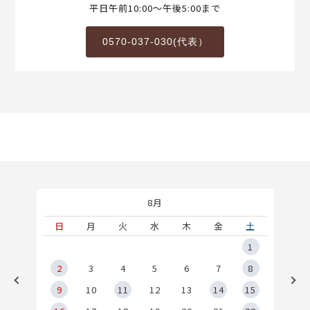
平日午前10:00～午後5:00まで
0570-037-030(代表）
8月
土
日
月
火
水
木
金
土
5
1
2
2
3
4
5
6
7
8
9
9
10
11
12
13
14
15