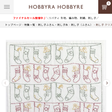
0
ファイナルセール開催中♪
＼リバティ 生地、編み物、刺繍、刺し子／
トップページ
特集一覧
刺し子ふきん・刺し子糸
刺し子（ふきん）
刺し子 クリ