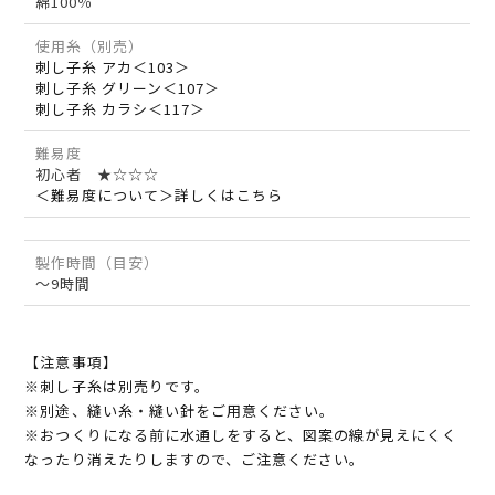
綿100％
使用糸（別売）
刺し子糸 アカ＜103＞
刺し子糸 グリーン＜107＞
刺し子糸 カラシ＜117＞
難易度
初心者 ★☆☆☆
＜難易度について＞詳しくはこちら
製作時間（目安）
～9時間
【注意事項】
※刺し子糸は別売りです。
※別途、縫い糸・縫い針をご用意ください。
※おつくりになる前に水通しをすると、図案の線が見えにくく
なったり消えたりしますので、ご注意ください。