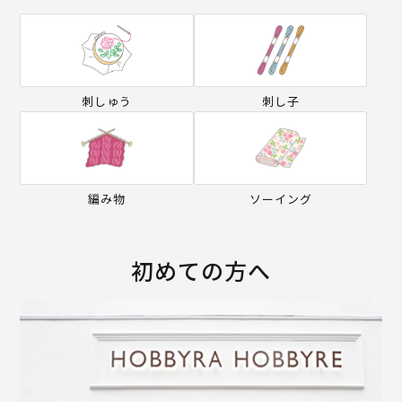
刺しゅう
刺し子
編み物
ソーイング
初めての方へ