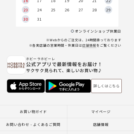
6
16
17
18
19
20
21
22
23
24
25
26
27
28
29
30
31
オンラインショップ休業日
※Webからのご注文は、24時間承っております
※各実店舗の営業時間・休業日は
店舗情報
をご覧ください
ホビーラホビーレ
公式アプリで最新情報をお届け！
サクサク見られて、楽しいお買い物♪
詳しくはこちら
お買い物ガイド
マイページ
お問い合わせ - よくあるご質問
店舗情報