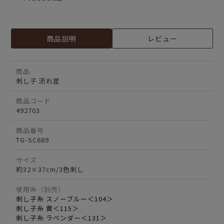
商品説明
レビュー
商品
刺し子 流れ星
商品コード
492703
商品番号
TG-SC689
サイズ
約32×37cm/3色刺し
使用糸（別売）
刺し子糸 スノーブルー＜104＞
刺し子糸 黄＜115＞
刺し子糸 ラベンダー＜131＞