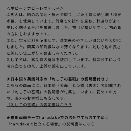
＜ホビーラホビーレの刺し子＞
ふきんは、晒の名産地・泉州で織り上げた上質な晒生地「和泉
木綿」を使用しています。何度もの試作を重ね、針通りがよく
美しく刺せる生地を厳選しました。布目が整いやすく、初心者
の方にもおすすめです。
また、蛍光染料を使用せず、晒本来のやさしい風合いを大切に
しました。図案の印刷線は水で薄くなります。刺し心地の良さ
と美しい仕上がりをお楽しみください。
刺し子糸は、高品質の綿糸を使用しています。特殊加工により
毛羽立ちを抑え、上質な艶を出しています。
★日本語＆英語対応の「刺し子の基礎」の説明書付き♪
こちらの商品には、日本語（表面）と英語（裏面）で記載され
た『刺し子の基礎』の説明書が付属しています。初めての方
や、海外のお客様にも安心です。
『刺し子の基礎』の説明書はこちら
★布用両面テープharudakeでのお仕立てもおすすめ♪
『harudakeで仕立てる場合』の説明書はこちら