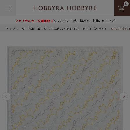
0
ファイナルセール開催中♪
＼リバティ 生地、編み物、刺繍、刺し子／
トップページ
特集一覧
刺し子ふきん・刺し子糸
刺し子（ふきん）
刺し子 流れ