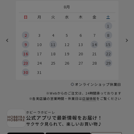
8月
土
日
月
火
水
木
金
土
5
1
2
2
3
4
5
6
7
8
9
9
10
11
12
13
14
15
6
16
17
18
19
20
21
22
23
24
25
26
27
28
29
30
31
オンラインショップ休業日
※Webからのご注文は、24時間承っております
※各実店舗の営業時間・休業日は
店舗情報
をご覧ください
ホビーラホビーレ
公式アプリで最新情報をお届け！
サクサク見られて、楽しいお買い物♪