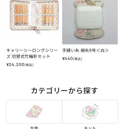
キャリーシーロングシリー
手縫い糸 絹糸9号＜白＞
ズ 切替式竹輪針セット
¥440
(税込)
¥24,200
(税込)
カテゴリーから探す
生地
キット