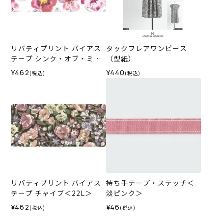
リバティプリント バイアス
タックフレアワンピース
テープ シンク・オブ・ミー
（型紙）
＜15P＞
¥462
¥440
(税込)
(税込)
リバティプリント バイアス
持ち手テープ・ステッチ＜
テープ チャイブ＜22L＞
淡ピンク＞
¥462
¥46
(税込)
(税込)