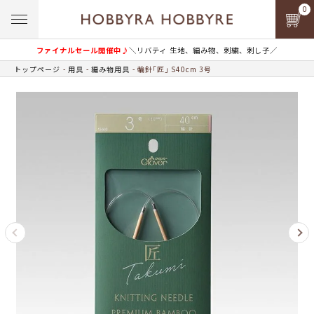
0
ファイナルセール開催中♪
＼リバティ 生地、編み物、刺繍、刺し子／
トップページ
用具
編み物用具
輪針｢匠｣ S40cm 3号