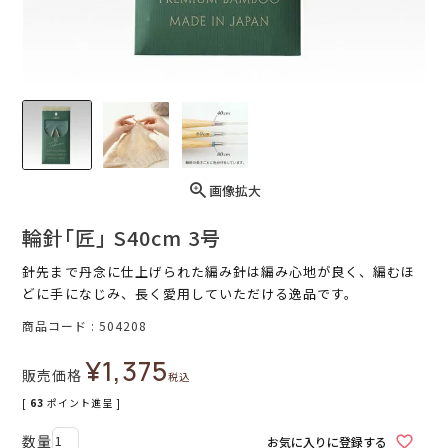
画像拡大
輪針｢匠｣ S40cm 3号
針先まで丹念に仕上げられた編み針は編み心地が良く、編むほ
どに手になじみ、長く愛用していただける逸品です。
商品コード
504208
¥
1,375
販売価格
税込
[
63
ポイント進呈 ]
お気に入りに登録する