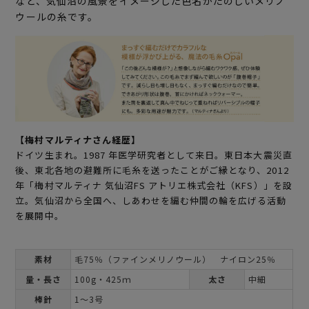
など、気仙沼の風景をイメージした色名がたのしいメリノ
ウールの糸です。
【梅村マルティナさん経歴】
ドイツ生まれ。1987 年医学研究者として来日。東日本大震災直
後、東北各地の避難所に毛糸を送ったことがご縁となり、2012
年「梅村マルティナ 気仙沼FS アトリエ株式会社（KFS）」を設
立。気仙沼から全国へ、しあわせを編む仲間の輪を広げる活動
を展開中。
素材
毛75％（ファインメリノウール） ナイロン25％
量・長さ
100g・425ｍ
太さ
中細
棒針
1～3号