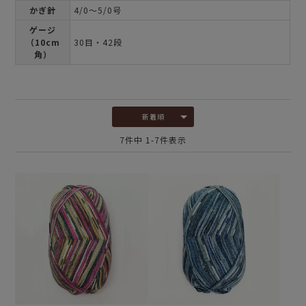
かぎ針
4/0～5/0号
ゲージ
（10cm
30目・42段
角）
新着順
7
件中
1
-
7
件表示