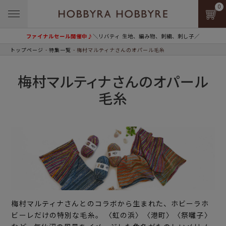
0
ファイナルセール開催中♪
＼リバティ 生地、編み物、刺繍、刺し子／
トップページ
特集一覧
梅村マルティナさんのオパール毛糸
梅村マルティナさんのオパール
毛糸
梅村マルティナさんとのコラボから生まれた、ホビーラホ
ビーレだけの特別な毛糸。 〈虹の浜〉〈港町〉〈祭囃子〉