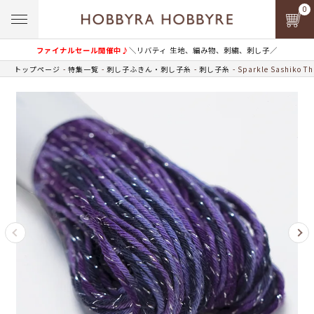
0
ファイナルセール開催中♪
＼リバティ 生地、編み物、刺繍、刺し子／
トップページ
特集一覧
刺し子ふきん・刺し子糸
刺し子糸
Sparkle Sashik