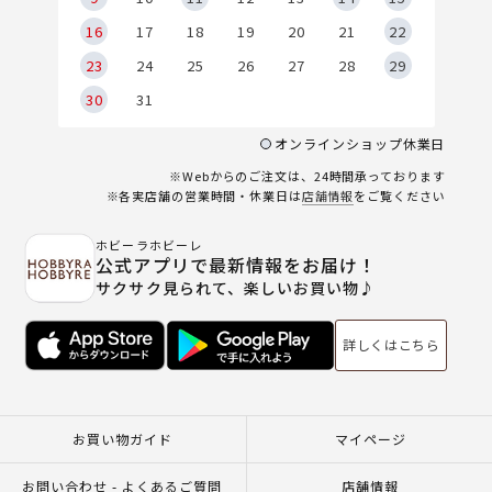
6
16
17
18
19
20
21
22
23
24
25
26
27
28
29
30
31
オンラインショップ休業日
※Webからのご注文は、24時間承っております
※各実店舗の営業時間・休業日は
店舗情報
をご覧ください
ホビーラホビーレ
公式アプリで最新情報をお届け！
サクサク見られて、楽しいお買い物♪
詳しくはこちら
お買い物ガイド
マイページ
お問い合わせ - よくあるご質問
店舗情報