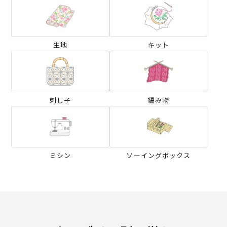
生地
キット
刺し子
編み物
ミシン
ソーイングボックス