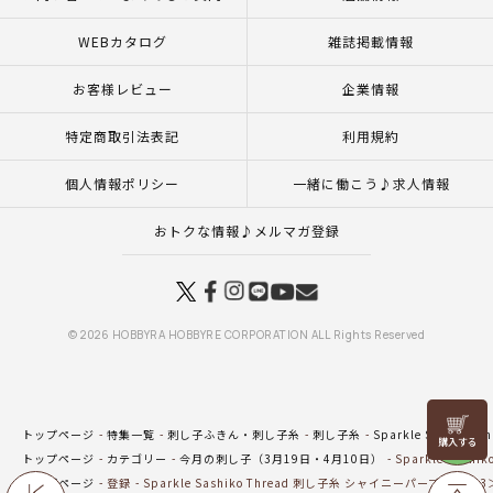
WEBカタログ
雑誌掲載情報
お客様レビュー
企業情報
特定商取引法表記
利用規約
個人情報ポリシー
一緒に働こう♪求人情報
おトクな情報♪メルマガ登録
© 2026 HOBBYRA HOBBYRE CORPORATION ALL Rights Reserved
リリヤン
トップページ
特集一覧
刺し子ふきん・刺し子糸
刺し子糸
Sparkle Sashiko Th
フェア
トップページ
カテゴリー
今月の刺し子（3月19日・4月10日）
Sparkle Sas
トップページ
登録
Sparkle Sashiko Thread 刺し子糸 シャイニーパープル＜503