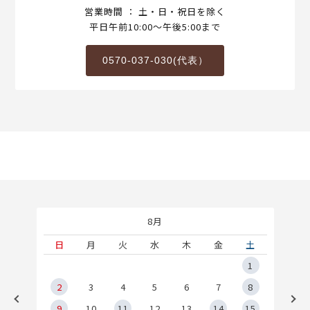
営業時間 ： 土・日・祝日を除く
平日午前10:00～午後5:00まで
0570-037-030(代表）
8月
土
日
月
火
水
木
金
土
5
1
2
2
3
4
5
6
7
8
9
9
10
11
12
13
14
15