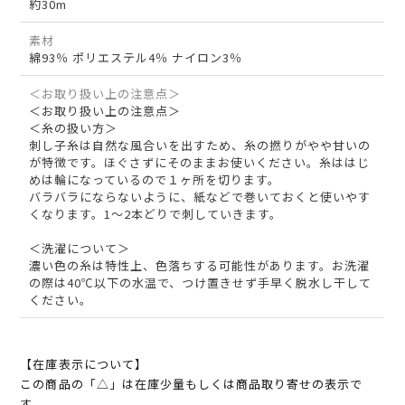
約30m
素材
綿93％ ポリエステル4％ ナイロン3％
＜お取り扱い上の注意点＞
＜お取り扱い上の注意点＞
＜糸の扱い方＞
刺し子糸は自然な風合いを出すため、糸の撚りがやや甘いの
が特徴です。ほぐさずにそのままお使いください。糸ははじ
めは輪になっているので１ヶ所を切ります。
バラバラにならないように、紙などで巻いておくと使いやす
くなります。1～2本どりで刺していきます。
＜洗濯について＞
濃い色の糸は特性上、色落ちする可能性があります。お洗濯
の際は40℃以下の水温で、つけ置きせず手早く脱水し干して
ください。
【在庫表示について】
この商品の「△」は在庫少量もしくは商品取り寄せの表示で
す。