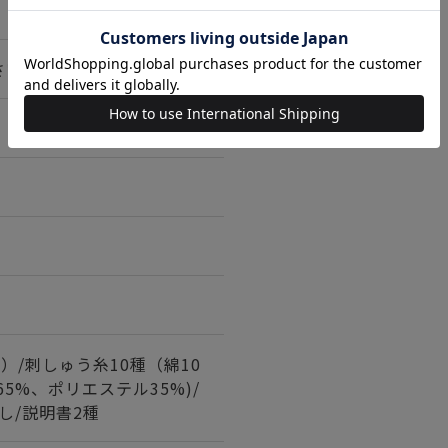
さいリース＞
）/刺しゅう糸10種（綿10
65%、ポリエステル35%)/
し/説明書2種