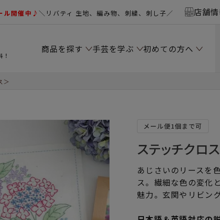
店舗情
ール開催中♪
＼リバティ 生地、編み物、刺繍、刺し子／
商品を探す
手芸を学ぶ
初めての方へ
料！
ス＞
メール便1個まで可
ステッチクロ
あじさいのリースを
ス。繊細な色の変化
魅力。玄関やリビン
日本語＆英語対応の