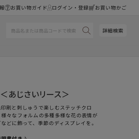
報
お買い物ガイド
ログイン・登録
お買い物かご
詳細検索
ス＜あじさいリース＞
色印刷と刺しゅうで楽しむステッチクロ
と様々なフォルムの多種多様な花の表情が
グなどに飾って、季節のディスプレイを。
説明書付き♪