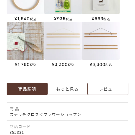
¥
1,540
¥
935
¥
693
税込
税込
税込
¥
1,760
¥
3,300
¥
3,300
税込
税込
税込
商品説明
もっと見る
レビュー
商 品
ステッチクロス＜フラワーショップ＞
商品コード
355331