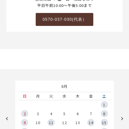
平日午前10:00～午後5:00まで
0570-037-030(代表）
8月
土
日
月
火
水
木
金
土
5
1
2
2
3
4
5
6
7
8
9
9
10
11
12
13
14
15