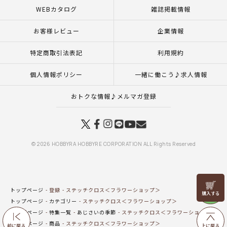
WEBカタログ
雑誌掲載情報
お客様レビュー
企業情報
特定商取引法表記
利用規約
個人情報ポリシー
一緒に働こう♪求人情報
おトクな情報♪メルマガ登録
© 2026 HOBBYRA HOBBYRE CORPORATION ALL Rights Reserved
リリヤン
トップページ
登録
ステッチクロス＜フラワーショップ＞
フェア
トップページ
カテゴリー
ステッチクロス＜フラワーショップ＞
トップページ
特集一覧
あじさいの季節
ステッチクロス＜フラワーショップ＞
トップページ
商品
ステッチクロス＜フラワーショップ＞
前に戻る
上に戻る