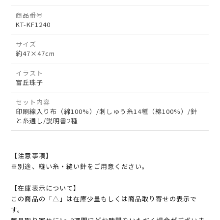
商品番号
KT-KF1240
サイズ
約47×47cm
イラスト
富丘珠子
セット内容
印刷線入り布（綿100%）/刺しゅう糸14種（綿100%）/針
と糸通し/説明書2種
【注意事項】
※別途、縫い糸・縫い針をご用意ください。
【在庫表示について】
この商品の「△」は在庫少量もしくは商品取り寄せの表示で
す。