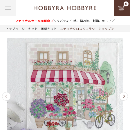
0
ファイナルセール開催中♪
＼リバティ 生地、編み物、刺繍、刺し子／
トップページ
キット
刺繍キット
ステッチクロス＜フラワーショップ＞