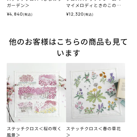
ガーデン＞
マイメロディときのこの森
＞
¥4,840
¥12,320
(税込)
(税込)
他のお客様はこちらの商品も見て
います
ステッチクロス＜桜の咲く
ステッチクロス＜春の草花
風景＞
＞