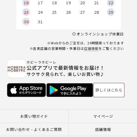
6
16
17
18
19
20
21
22
23
24
25
26
27
28
29
30
31
オンラインショップ休業日
※Webからのご注文は、24時間承っております
※各実店舗の営業時間・休業日は
店舗情報
をご覧ください
ホビーラホビーレ
公式アプリで最新情報をお届け！
サクサク見られて、楽しいお買い物♪
詳しくはこちら
お買い物ガイド
マイページ
お問い合わせ - よくあるご質問
店舗情報