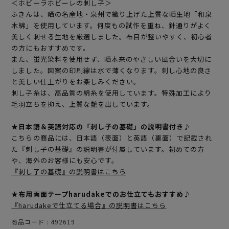
＜ホビーラホビーレの刺し子＞
ふきんは、晒の名産地・泉州で織り上げた上質な晒生地「和泉
木綿」を使用しています。何度もの試作を重ね、針通りがよく
美しく刺せる生地を厳選しました。布目が整いやすく、初心者
の方にもおすすめです。
また、蛍光染料を使用せず、晒本来のやさしい風合いを大切に
しました。図案の印刷線は水で薄くなります。刺し心地の良さ
と美しい仕上がりをお楽しみください。
刺し子糸は、高品質の綿糸を使用しています。特殊加工により
毛羽立ちを抑え、上質な艶を出しています。
★日本語＆英語対応の「刺し子の基礎」の説明書付き♪
こちらの商品には、日本語（表面）と英語（裏面）で記載され
た『刺し子の基礎』の説明書が付属しています。初めての方
や、海外のお客様にも安心です。
『刺し子の基礎』の説明書はこちら
★布用両面テープharudakeでのお仕立てもおすすめ♪
『harudakeで仕立てる場合』の説明書はこちら
商品コード
492619