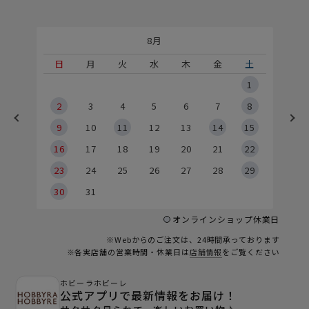
8月
土
日
月
火
水
木
金
土
5
1
2
2
3
4
5
6
7
8
9
9
10
11
12
13
14
15
6
16
17
18
19
20
21
22
23
24
25
26
27
28
29
30
31
オンラインショップ休業日
※Webからのご注文は、24時間承っております
※各実店舗の営業時間・休業日は
店舗情報
をご覧ください
ホビーラホビーレ
公式アプリで最新情報をお届け！