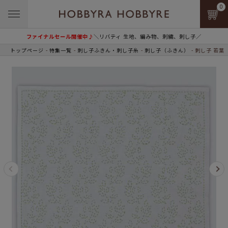
0
ファイナルセール開催中♪
＼リバティ 生地、編み物、刺繍、刺し子／
トップページ
特集一覧
刺し子ふきん・刺し子糸
刺し子（ふきん）
刺し子 若葉