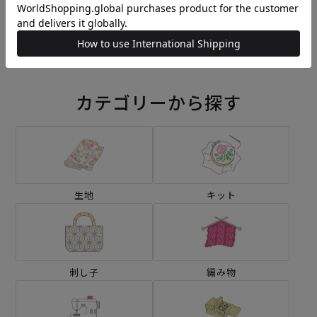
刺し子 かぼちゃ
刺し子 しゃぼん玉
¥572
¥572
(税込)
(税込)
カテゴリーから探す
生地
キット
刺し子
編み物