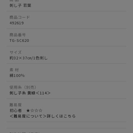
刺し子 若葉
商品コード
492619
商品番号
TG-SC620
サイズ
約32×37㎝/1色刺し
素 材
綿100％
使用糸（別売）
刺し子糸 黄緑＜114＞
難易度
初心者 ★☆☆☆
＜難易度について＞詳しくはこちら