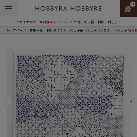
0
ファイナルセール開催中♪
＼リバティ 生地、編み物、刺繍、刺し子／
トップページ
特集一覧
刺し子ふきん・刺し子糸
刺し子（ふきん）
刺し子 寄せ