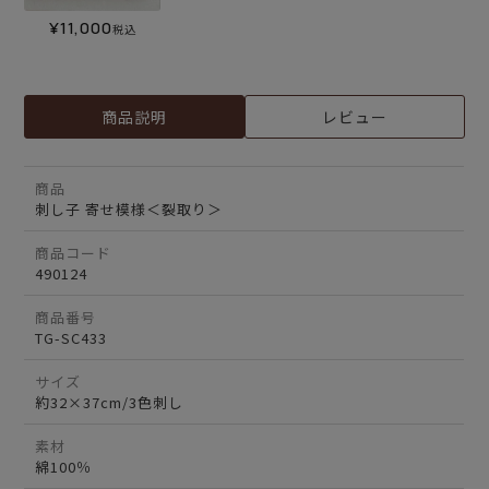
¥
11,000
税込
商品説明
レビュー
商品
刺し子 寄せ模様＜裂取り＞
商品コード
490124
商品番号
TG-SC433
サイズ
約32×37cm/3色刺し
素材
綿100％