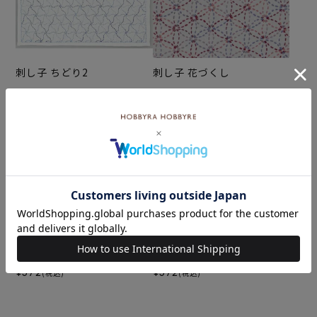
刺し子 ちどり2
刺し子 花づくし
¥572
¥572
(税込)
(税込)
刺し子 つづき山形
刺し子 菱青海波
¥572
¥572
(税込)
(税込)