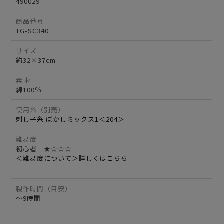
490029
商品番号
TG-SC340
サイズ
約32×37cm
素 材
綿100％
使用糸（別売）
刺し子糸 ぼかしミックス1＜204＞
難易度
初心者 ★☆☆☆
＜難易度について＞詳しくはこちら
製作時間（目安）
～9時間