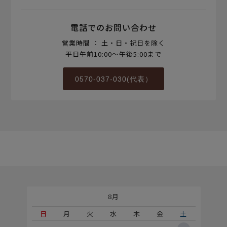
電話でのお問い合わせ
営業時間 ： 土・日・祝日を除く
平日午前10:00～午後5:00まで
0570-037-030(代表）
8月
土
日
月
火
水
木
金
土