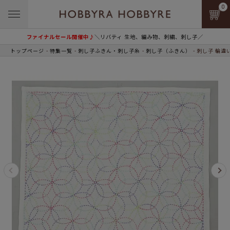
0
ファイナルセール開催中♪
＼リバティ 生地、編み物、刺繍、刺し子／
トップページ
特集一覧
刺し子ふきん・刺し子糸
刺し子（ふきん）
刺し子 輪違