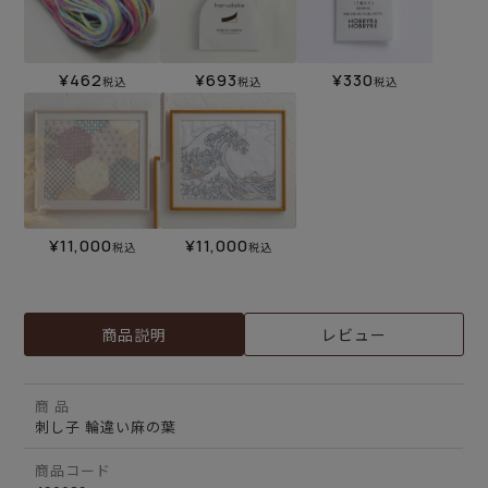
¥
462
¥
693
¥
330
税込
税込
税込
¥
11,000
¥
11,000
税込
税込
商品説明
レビュー
商 品
刺し子 輪違い麻の葉
商品コード