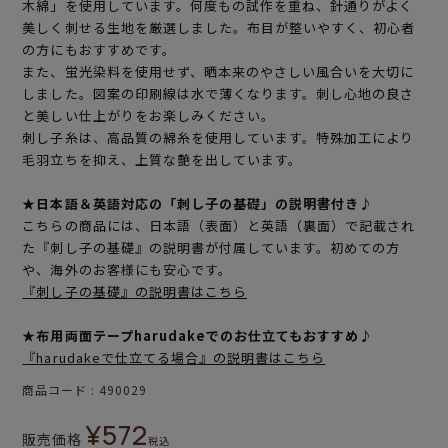
木綿」を使用しています。何度もの試作を重ね、針通りがよく
美しく刺せる生地を厳選しました。布目が整いやすく、初心者
の方にもおすすめです。
また、蛍光染料を使用せず、晒本来のやさしい風合いを大切に
しました。図案の印刷線は水で薄くなります。刺し心地の良さ
と美しい仕上がりをお楽しみください。
刺し子糸は、高品質の綿糸を使用しています。特殊加工により
毛羽立ちを抑え、上質な艶を出しています。
★日本語＆英語対応の「刺し子の基礎」の説明書付き♪
こちらの商品には、日本語（表面）と英語（裏面）で記載され
た『刺し子の基礎』の説明書が付属しています。初めての方
や、海外のお客様にも安心です。
『刺し子の基礎』の説明書はこちら
★布用両面テープharudakeでのお仕立てもおすすめ♪
『harudakeで仕立てる場合』の説明書はこちら
商品コード
490029
¥
572
販売価格
税込