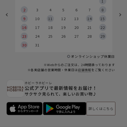
5
1
2
2
3
4
5
6
7
8
9
9
10
11
12
13
14
15
6
16
17
18
19
20
21
22
23
24
25
26
27
28
29
30
31
オンラインショップ休業日
※Webからのご注文は、24時間承っております
※各実店舗の営業時間・休業日は
店舗情報
をご覧ください
ホビーラホビーレ
公式アプリで最新情報をお届け！
サクサク見られて、楽しいお買い物♪
詳しくはこちら