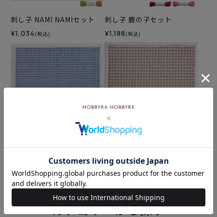
刺し子 NAMI NAMIセット
刺し子 鹿の子セット
¥1,034
¥1,188
(税込)
(税込)
刺し子 手紙セット
刺し子 クロス方眼応用トラ
イアングルセット
¥1,188
(税込)
¥1,188
(税込)
カテゴリーから探す