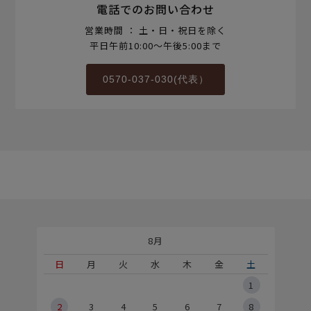
電話でのお問い合わせ
営業時間 ： 土・日・祝日を除く
平日午前10:00～午後5:00まで
0570-037-030(代表）
8月
土
日
月
火
水
木
金
土
5
1
2
2
3
4
5
6
7
8