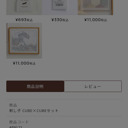
¥
693
¥
330
¥
11,000
税込
税込
税込
¥
11,000
税込
商品説明
レビュー
商品
刺し子 CUBE×CUBEセット
商品コード
489171