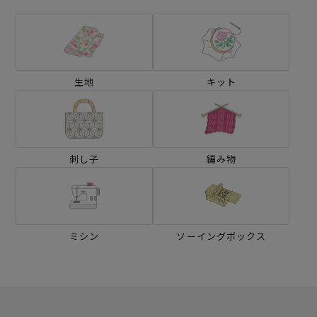
生地
キット
刺し子
編み物
ミシン
ソーイングボックス