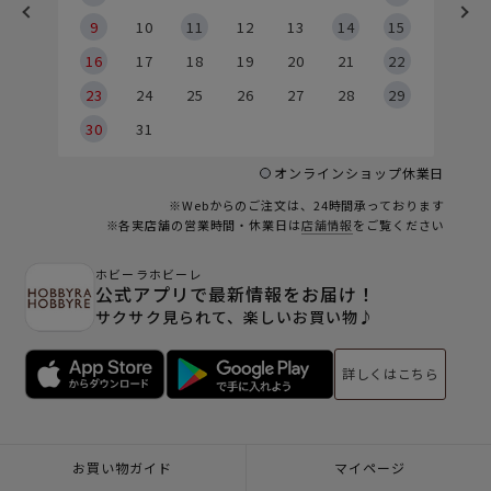
9
9
10
11
12
13
14
15
6
16
17
18
19
20
21
22
23
24
25
26
27
28
29
30
31
オンラインショップ休業日
※Webからのご注文は、24時間承っております
※各実店舗の営業時間・休業日は
店舗情報
をご覧ください
ホビーラホビーレ
公式アプリで最新情報をお届け！
サクサク見られて、楽しいお買い物♪
詳しくはこちら
お買い物ガイド
マイページ