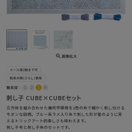
画像拡大
メール便2個まで可
和泉木綿(さらし)使用
難易度：
刺し子 CUBE×CUBEセット
立方体を組み合わせた幾何学模様を2色の糸で細かく刺し分ける
モダンな図柄。ブルー系ラメ入り糸で刺した形が星のように見
えるトリックアート的楽しさも味わえます。
刺し子布と刺し子糸のセットです。