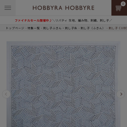
0
ファイナルセール開催中♪
＼リバティ 生地、編み物、刺繍、刺し子／
トップページ
特集一覧
刺し子ふきん・刺し子糸
刺し子（ふきん）
刺し子 CUB