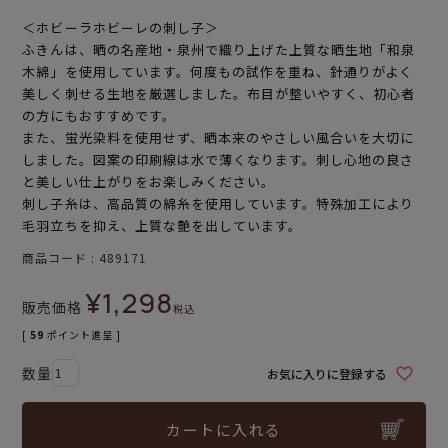
＜ホビーラホビーレの刺し子＞
ふきんは、晒の名産地・泉州で織り上げた上質な晒生地「和泉
木綿」を使用しています。何度もの試作を重ね、針通りがよく
美しく刺せる生地を厳選しました。布目が整いやすく、初心者
の方にもおすすめです。
また、蛍光染料を使用せず、晒本来のやさしい風合いを大切に
しました。図案の印刷線は水で薄くなります。刺し心地の良さ
と美しい仕上がりをお楽しみください。
刺し子糸は、高品質の綿糸を使用しています。特殊加工により
毛羽立ちを抑え、上質な艶を出しています。
商品コード
489171
¥
1,298
販売価格
税込
[
59
ポイント進呈 ]
お気に入りに登録する
カートに入れる