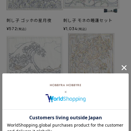
刺し子 ゴッホの星月夜
刺し子 モネの睡蓮セット
¥572
¥1,034
(税込)
(税込)
刺し子 神奈川沖浪裏
刺し子 ゴッホのひまわり
¥572
¥572
(税込)
(税込)
カテゴリーから探す