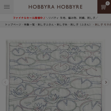
0
ファイナルセール開催中♪
＼リバティ 生地、編み物、刺繍、刺し子／
トップページ
特集一覧
刺し子ふきん・刺し子糸
刺し子（ふきん）
刺し子 モネ