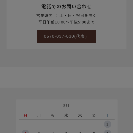
電話でのお問い合わせ
営業時間 ： 土・日・祝日を除く
平日午前10:00～午後5:00まで
0570-037-030(代表）
8月
土
日
月
火
水
木
金
土
5
1