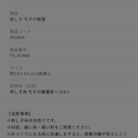
商品
刺し子 モネの睡蓮
商品コード
492664
商品番号
TG-SC660
サイズ
約32×37cm/1色刺し
使用糸（別売）
刺し子糸 モネの睡蓮色＜218＞
【注意事項】
※刺し子糸は別売りです。
※別途、縫い糸・縫い針をご用意ください。
※おつくりになる前に水通しをすると、図案の線が見えにくく