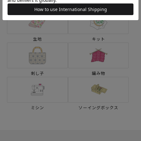
生地
キット
刺し子
編み物
ミシン
ソーイングボックス