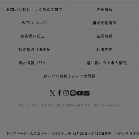
お問い合わせ - よくあるご質問
店舗情報
WEBカタログ
雑誌掲載情報
お客様レビュー
企業情報
特定商取引法表記
利用規約
個人情報ポリシー
一緒に働こう♪求人情報
おトクな情報♪メルマガ登録
© 2026 HOBBYRA HOBBYRE CORPORATION ALL Rights Reserved
トップページ
カテゴリー
今月の刺し子（2月25日・3月10日発売）
刺し子 モネ