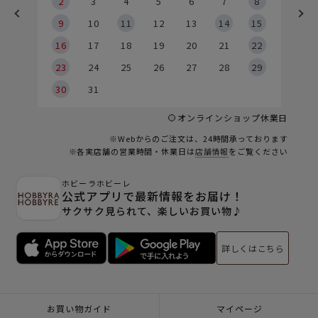
2
2
3
4
5
6
7
8
9
9
10
11
12
13
14
15
6
16
17
18
19
20
21
22
23
24
25
26
27
28
29
30
31
オンラインショップ休業日
※Webからのご注文は、24時間承っております
※各実店舗の営業時間・休業日は
店舗情報
をご覧ください
ホビーラホビーレ
公式アプリで最新情報をお届け！
サクサク見られて、楽しいお買い物♪
詳しくはこちら
お買い物ガイド
マイページ