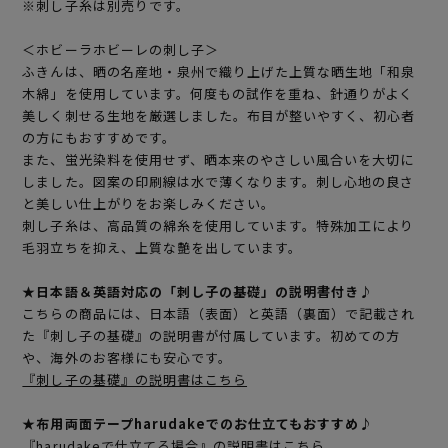
※刺し子糸は別売りです。
＜ホビーラホビーレの刺し子＞
ふきんは、晒の名産地・泉州で織り上げた上質な晒生地「和泉
木綿」を使用しています。何度もの試作を重ね、針通りがよく
美しく刺せる生地を厳選しました。布目が整いやすく、初心者
の方にもおすすめです。
また、蛍光染料を使用せず、晒本来のやさしい風合いを大切に
しました。図案の印刷線は水で薄くなります。刺し心地の良さ
と美しい仕上がりをお楽しみください。
刺し子糸は、高品質の綿糸を使用しています。特殊加工により
毛羽立ちを抑え、上質な艶を出しています。
★日本語＆英語対応の「刺し子の基礎」の説明書付き♪
こちらの商品には、日本語（表面）と英語（裏面）で記載され
た『刺し子の基礎』の説明書が付属しています。初めての方
や、海外のお客様にも安心です。
『刺し子の基礎』の説明書はこちら
★布用両面テープharudakeでのお仕立てもおすすめ♪
『harudakeで仕立てる場合』の説明書はこちら