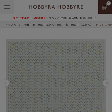
0
ファイナルセール開催中♪
＼リバティ 生地、編み物、刺繍、刺し子／
トップページ
特集一覧
刺し子ふきん・刺し子糸
刺し子（ふきん）
刺し子 ふた