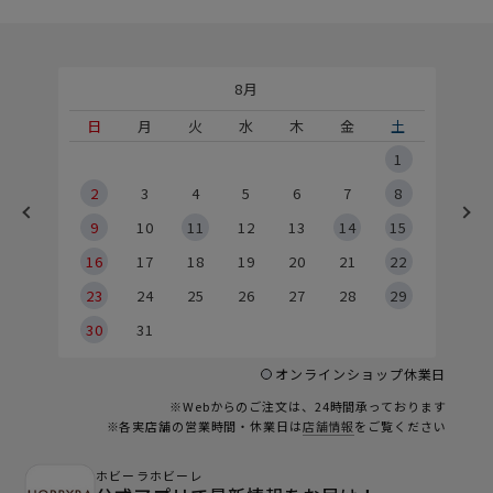
8月
土
日
月
火
水
木
金
土
5
1
2
2
3
4
5
6
7
8
9
9
10
11
12
13
14
15
6
16
17
18
19
20
21
22
23
24
25
26
27
28
29
30
31
オンラインショップ休業日
※Webからのご注文は、24時間承っております
※各実店舗の営業時間・休業日は
店舗情報
をご覧ください
ホビーラホビーレ