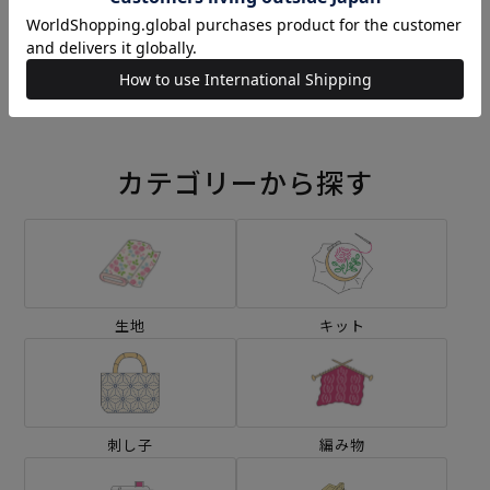
刺し子 帝つなぎ
刺し子 コスモス
¥572
¥572
(税込)
(税込)
カテゴリーから探す
生地
キット
刺し子
編み物