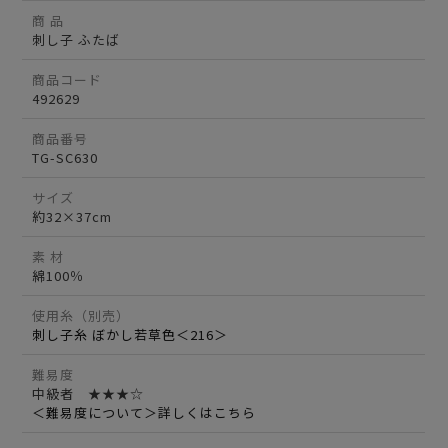
商 品
刺し子 ふたば
商品コード
492629
商品番号
TG-SC630
サイズ
約32×37cm
素 材
綿100％
使用糸（別売）
刺し子糸 ぼかし若草色＜216＞
難易度
中級者 ★★★☆
＜難易度について＞詳しくはこちら