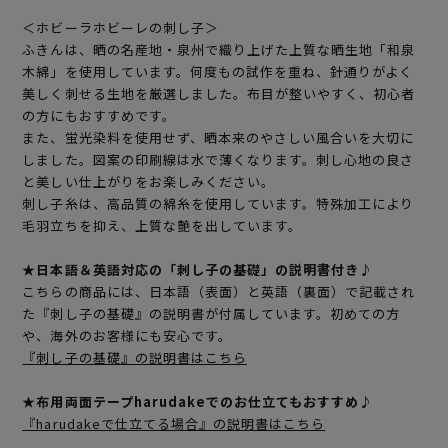
＜ホビーラホビーレの刺し子＞
ふきんは、晒の名産地・泉州で織り上げた上質な晒生地「和泉
木綿」を使用しています。何度もの試作を重ね、針通りがよく
美しく刺せる生地を厳選しました。布目が整いやすく、初心者
の方にもおすすめです。
また、蛍光染料を使用せず、晒本来のやさしい風合いを大切に
しました。図案の印刷線は水で薄くなります。刺し心地の良さ
と美しい仕上がりをお楽しみください。
刺し子糸は、高品質の綿糸を使用しています。特殊加工により
毛羽立ちを抑え、上質な艶を出しています。
★日本語＆英語対応の「刺し子の基礎」の説明書付き♪
こちらの商品には、日本語（表面）と英語（裏面）で記載され
た『刺し子の基礎』の説明書が付属しています。初めての方
や、海外のお客様にも安心です。
『刺し子の基礎』の説明書はこちら
★布用両面テープharudakeでのお仕立てもおすすめ♪
『harudakeで仕立てる場合』の説明書はこちら