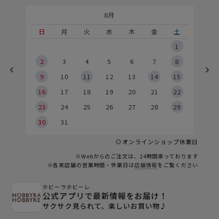
8月
土
日
月
火
水
木
金
土
5
1
2
2
3
4
5
6
7
8
9
9
10
11
12
13
14
15
6
16
17
18
19
20
21
22
23
24
25
26
27
28
29
30
31
オンラインショップ休業日
※Webからのご注文は、24時間承っております
※各実店舗の営業時間・休業日は
店舗情報
をご覧ください
ホビーラホビーレ
公式アプリで最新情報をお届け！
サクサク見られて、楽しいお買い物♪