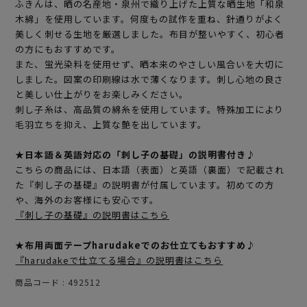
ふきんは、晒の名産地・泉州で織り上げた上質な晒生地「和泉
木綿」を使用しています。何度もの試作を重ね、針通りがよく
美しく刺せる生地を厳選しました。布目が整いやすく、初心者
の方にもおすすめです。
また、蛍光染料を使用せず、晒本来のやさしい風合いを大切に
しました。図案の印刷線は水で薄くなります。刺し心地の良さ
と美しい仕上がりをお楽しみください。
刺し子糸は、高品質の綿糸を使用しています。特殊加工により
毛羽立ちを抑え、上質な艶を出しています。
★日本語＆英語対応の「刺し子の基礎」の説明書付き♪
こちらの商品には、日本語（表面）と英語（裏面）で記載され
た『刺し子の基礎』の説明書が付属しています。初めての方
や、海外のお客様にも安心です。
『刺し子の基礎』の説明書はこちら
★布用両面テープharudakeでのお仕立てもおすすめ♪
『harudakeで仕立てる場合』の説明書はこちら
商品コード
492512