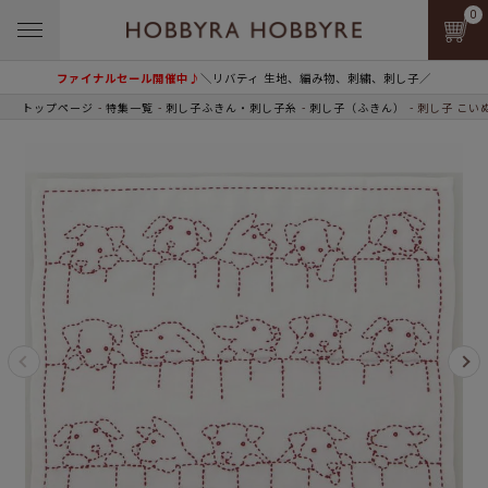
0
ファイナルセール開催中♪
＼リバティ 生地、編み物、刺繍、刺し子／
トップページ
特集一覧
刺し子ふきん・刺し子糸
刺し子（ふきん）
刺し子 こい