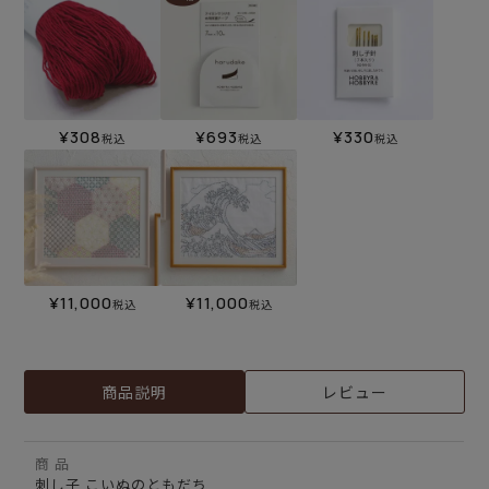
¥
308
¥
693
¥
330
税込
税込
税込
¥
11,000
¥
11,000
税込
税込
商品説明
レビュー
商 品
刺し子 こいぬのともだち