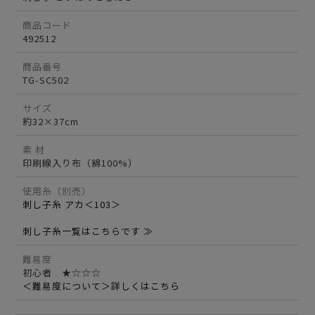
商品コード
492512
商品番号
TG-SC502
サイズ
約32×37cm
素 材
印刷線入り布（綿100%）
使用糸（別売）
刺し子糸 アカ＜103＞
刺し子糸一覧はこちらです ≫
難易度
初心者 ★☆☆☆
＜難易度について＞詳しくはこちら