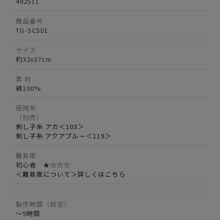
492511
商品番号
TG-SC501
サイズ
約32x37cm
素 材
綿100%
使用糸
（別売）
刺し子糸 アカ＜103＞
刺し子糸 アクアブルー＜119＞
難易度
初心者 ★☆☆☆
＜難易度について＞詳しくはこちら
製作時間（目安）
～9時間