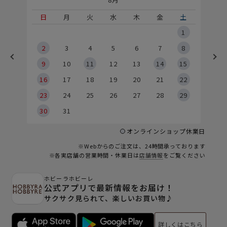
土
日
月
火
水
木
金
土
5
1
2
2
3
4
5
6
7
8
9
9
10
11
12
13
14
15
6
16
17
18
19
20
21
22
23
24
25
26
27
28
29
30
31
オンラインショップ休業日
※Webからのご注文は、24時間承っております
※各実店舗の営業時間・休業日は
店舗情報
をご覧ください
ホビーラホビーレ
公式アプリで最新情報をお届け！
サクサク見られて、楽しいお買い物♪
詳しくはこちら