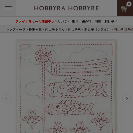
0
ファイナルセール開催中♪
＼リバティ 生地、編み物、刺繍、刺し子／
トップページ
特集一覧
刺し子ふきん・刺し子糸
刺し子（ふきん）
刺し子 端午