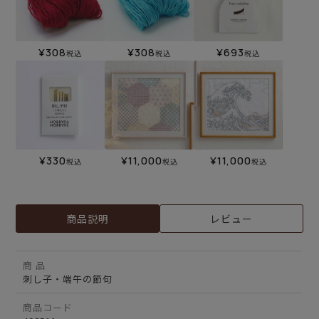
¥
308
¥
308
¥
693
税込
税込
税込
¥
330
¥
11,000
¥
11,000
税込
税込
税込
商品説明
レビュー
商 品
刺し子・端午の節句
商品コード