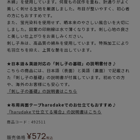
木綿」を使用しています。何度もの試作を重ね、針通りがよく
美しく刺せる生地を厳選しました。布目が整いやすく、初心者
の方にもおすすめです。
また、蛍光染料を使用せず、晒本来のやさしい風合いを大切に
しました。図案の印刷線は水で薄くなります。刺し心地の良さ
と美しい仕上がりをお楽しみください。
刺し子糸は、高品質の綿糸を使用しています。特殊加工により
毛羽立ちを抑え、上質な艶を出しています。
★日本語＆英語対応の「刺し子の基礎」の説明書付き♪
こちらの商品には、日本語（表面）と英語（裏面）で記載され
た『刺し子の基礎』の説明書が付属しています。初めての方
や、海外のお客様にも安心です。
『刺し子の基礎』の説明書はこちら
★布用両面テープharudakeでのお仕立てもおすすめ♪
『harudakeで仕立てる場合』の説明書はこちら
商品コード
492511
¥
572
販売価格
税込