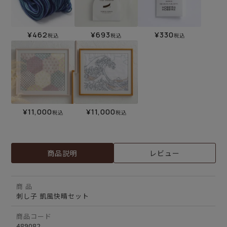
¥
462
¥
693
¥
330
税込
税込
税込
¥
11,000
¥
11,000
税込
税込
商品説明
レビュー
商 品
刺し子 凱風快晴セット
商品コード
489082