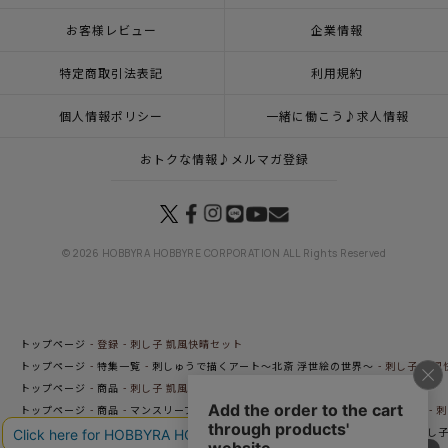
お客様レビュー
企業情報
特定商取引法表記
利用規約
個人情報ポリシー
一緒に働こう♪求人情報
おトクな情報♪メルマガ登録
© 2026 HOBBYRA HOBBYRE CORPORATION ALL Rights Reserved
トップページ
登録
刺し子 凱風快晴セット
トップページ
特集一覧
刺しゅうで描くアート～北斎 浮世絵の世界～
刺し子 凱風
トップページ
商品
刺し子 凱風快晴セット
トップページ
商品
マンスリープレス4月号掲載商品
5月8日（金）発売の商品
刺
トップページ
特集一覧
刺し子ふきん・刺し子糸
刺し子（ふきん）
季節の刺し