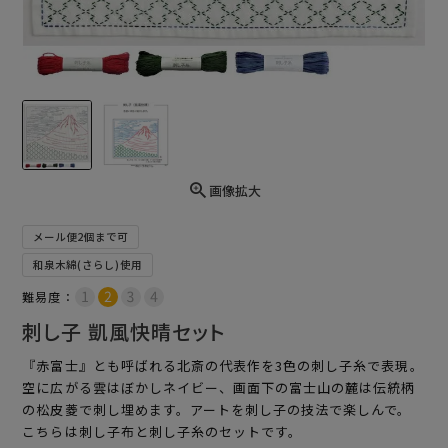
画像拡大
メール便2個まで可
和泉木綿(さらし)使用
難易度：
刺し子 凱風快晴セット
『赤富士』とも呼ばれる北斎の代表作を3色の刺し子糸で表現。
空に広がる雲はぼかしネイビー、画面下の富士山の麓は伝統柄
の松皮菱で刺し埋めます。アートを刺し子の技法で楽しんで。
こちらは刺し子布と刺し子糸のセットです。