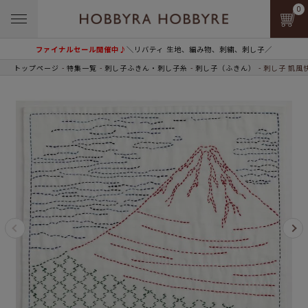
0
ファイナルセール開催中♪
＼リバティ 生地、編み物、刺繍、刺し子／
トップページ
特集一覧
刺し子ふきん・刺し子糸
刺し子（ふきん）
刺し子 凱風