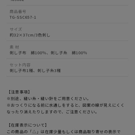
商品番号
TG-SSC657-1
サイズ
約32×37cm/3色刺し
素 材
刺し子布 綿100％、刺し子糸 綿100％
セット内容
刺し子布1種、刺し子糸3種
【注意事項】
※別途、縫い糸・縫い針をご用意ください。
※おつくりになる前に水通しをすると、図案の線が見えにくく
なったり消えたりしますので、ご注意ください。
【在庫表示について】
この商品の「△」は在庫少量もしくは商品取り寄せの表示で