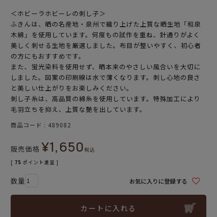
＜ホビーラホビーレの刺し子＞
ふきんは、晒の名産地・泉州で織り上げた上質な晒生地「和泉
木綿」を使用しています。何度もの試作を重ね、針通りがよく
美しく刺せる生地を厳選しました。布目が整いやすく、初心者
の方にもおすすめです。
また、蛍光染料を使用せず、晒本来のやさしい風合いを大切に
しました。図案の印刷線は水で薄くなります。刺し心地の良さ
と美しい仕上がりをお楽しみください。
刺し子糸は、高品質の綿糸を使用しています。特殊加工により
毛羽立ちを抑え、上質な艶を出しています。
商品コード
489082
¥
1,650
販売価格
税込
[
75
ポイント進呈 ]
お気に入りに登録する
カートに入れる