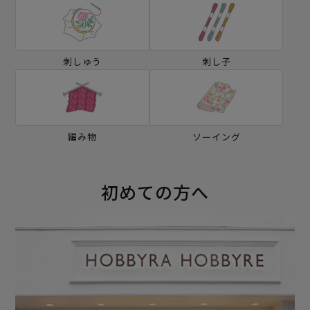
刺しゅう
刺し子
編み物
ソーイング
初めての方へ