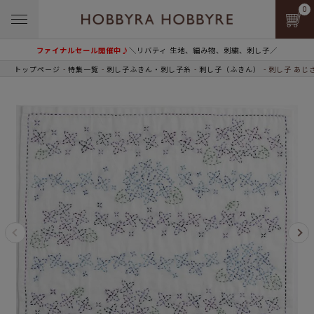
0
ファイナルセール開催中♪
＼リバティ 生地、編み物、刺繍、刺し子／
トップページ
特集一覧
刺し子ふきん・刺し子糸
刺し子（ふきん）
刺し子 あじ