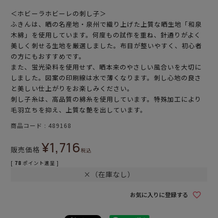
＜ホビーラホビーレの刺し子＞
ふきんは、晒の名産地・泉州で織り上げた上質な晒生地「和泉
木綿」を使用しています。何度もの試作を重ね、針通りがよく
美しく刺せる生地を厳選しました。布目が整いやすく、初心者
の方にもおすすめです。
また、蛍光染料を使用せず、晒本来のやさしい風合いを大切に
しました。図案の印刷線は水で薄くなります。刺し心地の良さ
と美しい仕上がりをお楽しみください。
刺し子糸は、高品質の綿糸を使用しています。特殊加工により
毛羽立ちを抑え、上質な艶を出しています。
商品コード
489168
¥
1,716
販売価格
税込
[
78
ポイント進呈 ]
×（在庫なし）
お気に入りに登録する