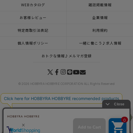
WEBカタログ
雑誌掲載情報
お客様レビュー
企業情報
特定商取引法表記
利用規約
個人情報ポリシー
一緒に働こう♪求人情報
おトクな情報♪メルマガ登録
© 2026 HOBBYRA HOBBYRE CORPORATION ALL Rights Reserved
トップページ
特集一覧
あじさいの季節
刺し子 あじさい小道セット
リリヤン
トップページ
カテゴリー
今月の刺し子（3月19日・4月10日）
刺し子 あじさい
フェア
トップページ
登録
刺し子 あじさい小道セット
トップページ
新商品 その他一覧
刺し子 あじさい小道セット