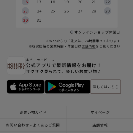
6
16
17
18
19
20
21
22
23
24
25
26
27
28
29
30
31
オンラインショップ休業日
※Webからのご注文は、24時間承っております
※各実店舗の営業時間・休業日は
店舗情報
をご覧ください
ホビーラホビーレ
公式アプリで最新情報をお届け！
サクサク見られて、楽しいお買い物♪
詳しくはこちら
お買い物ガイド
マイページ
お問い合わせ - よくあるご質問
店舗情報