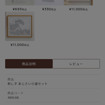
¥
693
¥
330
¥
11,000
税込
税込
税込
¥
11,000
税込
商品説明
レビュー
商品
刺し子 あじさい小道セット
商品コード
489168