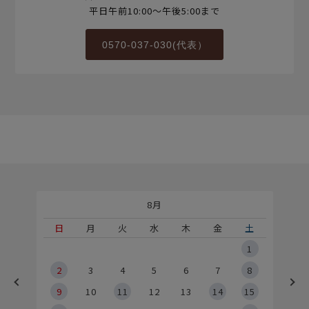
平日午前10:00～午後5:00まで
0570-037-030(代表）
8月
土
日
月
火
水
木
金
土
5
1
2
2
3
4
5
6
7
8
9
9
10
11
12
13
14
15