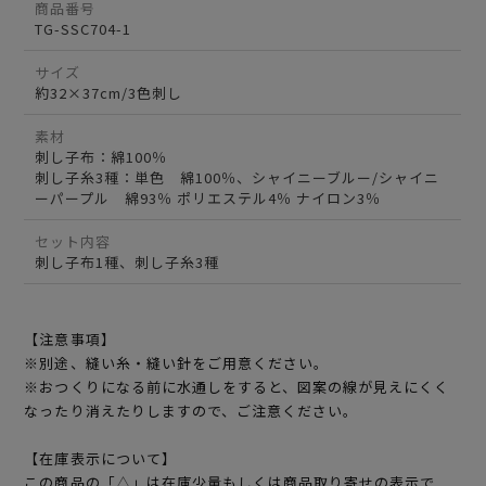
商品番号
TG-SSC704-1
サイズ
約32×37cm/3色刺し
素材
刺し子布：綿100％
刺し子糸3種：単色 綿100％、シャイニーブルー/シャイニ
ーパープル 綿93％ ポリエステル4％ ナイロン3％
セット内容
刺し子布1種、刺し子糸3種
【注意事項】
※別途、縫い糸・縫い針をご用意ください。
※おつくりになる前に水通しをすると、図案の線が見えにくく
なったり消えたりしますので、ご注意ください。
【在庫表示について】
この商品の「△」は在庫少量もしくは商品取り寄せの表示で